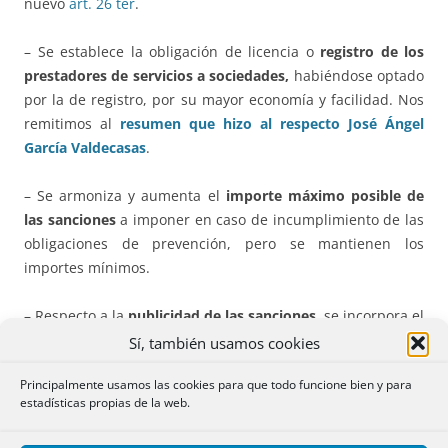
nuevo
art. 26 ter
.
– Se establece la obligación de licencia o
registro de los
prestadores de servicios a sociedades,
habiéndose optado
por la de registro, por su mayor economía y facilidad. Nos
remitimos al
resumen que hizo al respecto José Ángel
García Valdecasas
.
– Se armoniza y aumenta el
importe máximo posible de
las sanciones
a imponer en caso de incumplimiento de las
obligaciones de prevención, pero se mantienen los
importes mínimos.
– Respecto a la
publicidad de las sanciones
, se incorpora el
elemento adicional de la
publicidad anónima
de las
Sí, también usamos cookies
sanciones impuestas, en el caso de que no se acuerde la
Principalmente usamos las cookies para que todo funcione bien y para
publicación.
estadísticas propias de la web.
– Se desarrollan los
canales de denuncias
, tanto públicos,