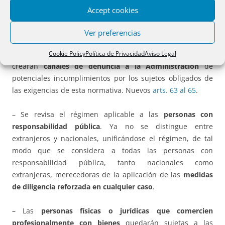
como en el ámbito de los propios sujetos obligados de la
Accept cookies
ley. Los sujetos obligados deberán contar con canales
específicos para la
denuncia interna
de conductas
Ver preferencias
contrarias a la ley o a los procedimientos internos de la
entidad aprobados para dar cumplimiento a aquélla. Y se
Cookie Policy
Política de Privacidad
Aviso Legal
crearán
canales de denuncia a la Administración
de
potenciales incumplimientos por los sujetos obligados de
las exigencias de esta normativa. Nuevos
arts. 63 al 65
.
– Se revisa el régimen aplicable a las
personas con
responsabilidad pública
. Ya no se distingue entre
extranjeros y nacionales, unificándose el régimen, de tal
modo que se considera a todas las personas con
responsabilidad pública, tanto nacionales como
extranjeras, merecedoras de la aplicación de las
medidas
de diligencia reforzada en cualquier caso
.
– Las
personas físicas o jurídicas que comercien
profesionalmente con bienes
quedarán sujetas a las