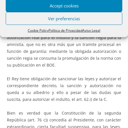
hablo, a propósito del indulto, de “la solicitud imperativa
Accept cookies
del Gobierno” con lo que quiero significar que el Jefe del
Estado, el Rey, está obligado a aceptar esa solicitud.
Ver preferencias
Asi las cosas cabe preguntarse la naturaleza de la
Cookie Policy
Política de Privacidad
Aviso Legal
autorización real para el indulto y la sanción regia para la
amnistía, que no es otra más que un tramite procesal en
función de garantía; mediante la obligada autorización o
sanción regia se consuma la promulgación de la norma con
su publicación en el BOE.
El Rey tiene obligación de sancionar las leyes y autorizar el
correspondiente decreto, la sanción y autorización no
queda a su albedrio y ello a pesar de las dudas que
suscita, para autorizar el indulto, el art. 62.i) de la C.
Bien es verdad que la Constitución de la segunda
República (art. 76 c)) concedía al Presidente, con carácter
extraordinario, cierta facultad suspensiva, para las leyes,