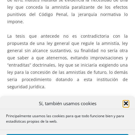
ley que conceda la amnistía paralizante de los efectos
punitivos del Código Penal, la jerarquía normativa lo
impone.
La tesis que antecede no es contradictoria con la
propuesta de una ley general que regule la amnistía, ley
general sin alcance sustantivo, su finalidad no sería otra
que saber a que atenernos, evitando improvisaciones y
“entraditas” doctrinales, ley que se iniciaría exigiendo una
ley para la concesión de las amnistías de futuro, lo demás
seria procedimiento dotando a esta institución de
seguridad jurídica.
Sí, también usamos cookies
III.- La sanción y autorización regia.
Principalmente usamos las cookies para que todo funcione bien y para
estadísticas propias de la web.
Habrá observado el lector que en el epígrafe que antecede