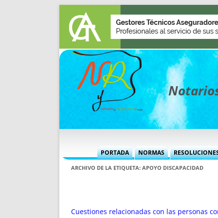
Notarios
PORTADA
NORMAS
RESOLUCIONE
MÁS USADAS (CUADRO)
INFORMES 
ARCHIVO DE LA ETIQUETA:
APOYO DISCAPACIDAD
INFORMES MENSUALES
VOCES P
MÁS DESTACADAS
VOCES M
TITULARES DESDE 2002
TITULARES
Cuestiones relacionadas con las personas co