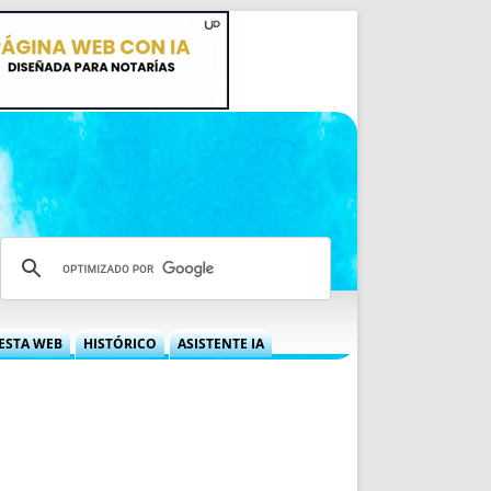
ESTA WEB
HISTÓRICO
ASISTENTE IA
A DGRN
QUÉ OFRECEMOS
 NIF
IDEARIO WEB
 LABORAL
QUIÉNES SOMOS
ÁBILES
HISTORIA