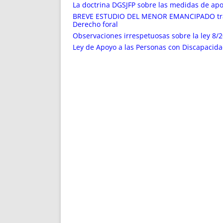
ENRIQUECIDAS
TITULARES 
La doctrina DGSJFP sobre las medidas de apoy
NO DESESPERES
CAT
BREVE ESTUDIO DEL MENOR EMANCIPADO tras la 
Derecho foral
A MANO
SUCESIONES 
Observaciones irrespetuosas sobre la ley 8/20
FUTURAS NORMAS
GEORREFE
Ley de Apoyo a las Personas con Discapacida
ALQUILE
TRI
LH Y C
¿SABIA
FRANCI
BÚSQUED