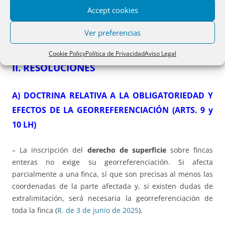
precio limitado antes de la obtención de la licencia de
Accept cookies
ocupación o de primera utilización, a los efectos de poder
inscribir la
declaración de obra nueva
de las viviendas en
Ver preferencias
el
Registro de la Propiedad
…”
Cookie Policy
Política de Privacidad
Aviso Legal
II. RESOLUCIONES
A) DOCTRINA RELATIVA A LA OBLIGATORIEDAD Y
EFECTOS DE LA GEORREFERENCIACIÓN (ARTS. 9 y
10 LH)
– La inscripción del
derecho de superficie
sobre fincas
enteras no exige su georreferenciación. Si afecta
parcialmente a una finca, sí que son precisas al menos las
coordenadas de la parte afectada y, si existen dudas de
extralimitación, será necesaria la georreferenciación de
toda la finca (
R. de 3 de junio de 2025
).