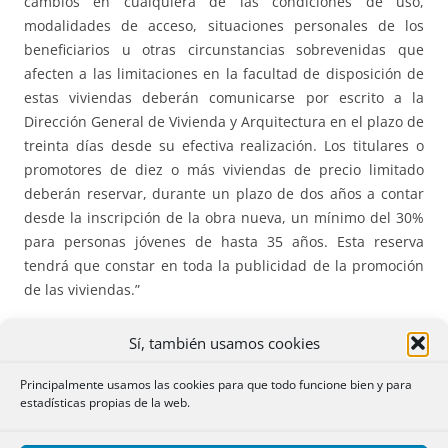
cambios en cualquiera de las condiciones de uso,
modalidades de acceso, situaciones personales de los
beneficiarios u otras circunstancias sobrevenidas que
afecten a las limitaciones en la facultad de disposición de
estas viviendas deberán comunicarse por escrito a la
Dirección General de Vivienda y Arquitectura en el plazo de
treinta días desde su efectiva realización. Los titulares o
promotores de diez o más viviendas de precio limitado
deberán reservar, durante un plazo de dos años a contar
desde la inscripción de la obra nueva, un mínimo del 30%
para personas jóvenes de hasta 35 años. Esta reserva
tendrá que constar en toda la publicidad de la promoción
de las viviendas.”
II.
Se añade un apartado 11 a la DA 12ª de la Ley 3/2024, de
Sí, también usamos cookies
3 de mayo, de medidas urgentes en materia de vivienda:
Principalmente usamos las cookies para que todo funcione bien y para
estadísticas propias de la web.
“11. El promotor podrá solicitar la inscripción provisional
de las viviendas en el Registro autonómico de viviendas de