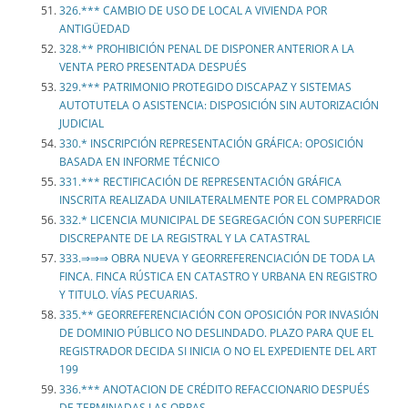
326.*** CAMBIO DE USO DE LOCAL A VIVIENDA POR
ANTIGÜEDAD
328.** PROHIBICIÓN PENAL DE DISPONER ANTERIOR A LA
VENTA PERO PRESENTADA DESPUÉS
329.*** PATRIMONIO PROTEGIDO DISCAPAZ Y SISTEMAS
AUTOTUTELA O ASISTENCIA: DISPOSICIÓN SIN AUTORIZACIÓN
JUDICIAL
330.* INSCRIPCIÓN REPRESENTACIÓN GRÁFICA: OPOSICIÓN
BASADA EN INFORME TÉCNICO
331.*** RECTIFICACIÓN DE REPRESENTACIÓN GRÁFICA
INSCRITA REALIZADA UNILATERALMENTE POR EL COMPRADOR
332.* LICENCIA MUNICIPAL DE SEGREGACIÓN CON SUPERFICIE
DISCREPANTE DE LA REGISTRAL Y LA CATASTRAL
333.⇒⇒⇒ OBRA NUEVA Y GEORREFERENCIACIÓN DE TODA LA
FINCA. FINCA RÚSTICA EN CATASTRO Y URBANA EN REGISTRO
Y TITULO. VÍAS PECUARIAS.
335.** GEORREFERENCIACIÓN CON OPOSICIÓN POR INVASIÓN
DE DOMINIO PÚBLICO NO DESLINDADO. PLAZO PARA QUE EL
REGISTRADOR DECIDA SI INICIA O NO EL EXPEDIENTE DEL ART
199
336.*** ANOTACION DE CRÉDITO REFACCIONARIO DESPUÉS
DE TERMINADAS LAS OBRAS