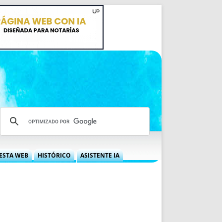
ESTA WEB
HISTÓRICO
ASISTENTE IA
A DGRN
QUÉ OFRECEMOS
 NIF
IDEARIO WEB
 LABORAL
QUIÉNES SOMOS
ÁBILES
HISTORIA