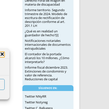
Derecho Foral de Aragón en
materia de discapacidad
Informe territorio. Segundo
trimestre de 2024. Modelo de
escritura de rectificación de
descripción conforme al art.
201.1 LH
¿Qué es en realidad un
guardador de hecho?[i]
Notificaciones notariales
internacionales de documentos
extrajudiciales
El contador de la portada
alcanzó los 10 millones. ¿Cómo
interpretarlo?
Informe fiscal diciembre 2023.
Extinciones de condominio y
valor de referencia.
Reducciones de capital
SÍGUENOS EN:
Twitter NNyRR
Twitter Notyreg
Twitter C. Ballugera