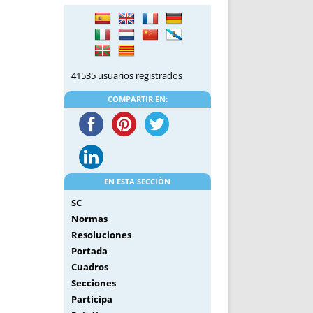
DE INICIO
PREMIO NYR
VORITOS
CONVENCIONES ANUALES
A IRPF
NUEVA ETAPA
AS
POLÍTICA DE PRIVACIDAD
41535 usuarios registrados
IJUELAS
AVISO LEGAL
POTECA
REPORTAR INCIDENCIA
COMPARTIR EN:
PERES
LOGOTIPO
CES
ENTREVISTAS
SONRISA
ENVÍA CORREO
EN ESTA SECCIÓN
CANALES DE VÍDEO
SC
Normas
Resoluciones
Portada
Cuadros
Secciones
Participa