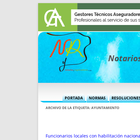
Notarios
PORTADA
NORMAS
RESOLUCIONE
MÁS USADAS (CUADRO)
INFORMES 
ARCHIVO DE LA ETIQUETA:
AYUNTAMIENTO
INFORMES MENSUALES
VOCES P
MÁS DESTACADAS
VOCES M
TITULARES DESDE 2002
TITULARES
Funcionarios locales con habilitación naciona