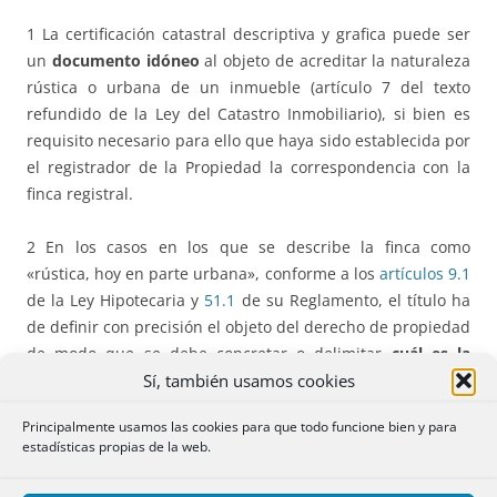
1 La certificación catastral descriptiva y grafica puede ser
un
documento idóneo
al objeto de acreditar la naturaleza
rústica o urbana de un inmueble (artículo 7 del texto
refundido de la Ley del Catastro Inmobiliario), si bien es
requisito necesario para ello que haya sido establecida por
el registrador de la Propiedad la correspondencia con la
finca registral.
2 En los casos en los que se describe la finca como
«rústica, hoy en parte urbana», conforme a los
artículos 9.1
de la Ley Hipotecaria y
51.1
de su Reglamento, el título ha
de definir con precisión el objeto del derecho de propiedad
de modo que se debe concretar o delimitar
cuál es la
Sí, también usamos cookies
porción
de terreno que tiene tal naturaleza, debiendo
además
precisarse además que tal consideración es a los
Principalmente usamos las cookies para que todo funcione bien y para
solos efectos catastrales
antes expuestos, ya que la
estadísticas propias de la web.
totalidad de la finca se ubica en suelo con la consideración
de rústico o utilizando la terminología del texto refundido