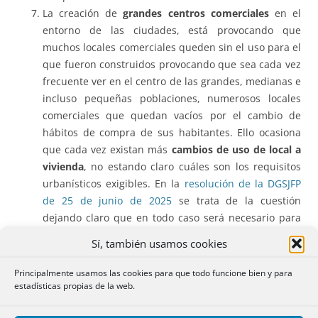
La creación de
grandes centros comerciales
en el
entorno de las ciudades, está provocando que
muchos locales comerciales queden sin el uso para el
que fueron construidos provocando que sea cada vez
frecuente ver en el centro de las grandes, medianas e
incluso pequeñas poblaciones, numerosos locales
comerciales que quedan vacíos por el cambio de
hábitos de compra de sus habitantes. Ello ocasiona
que cada vez existan más
cambios de uso de local a
vivienda
, no estando claro cuáles son los requisitos
urbanísticos exigibles. En la
resolución de la DGSJFP
de 25 de junio de 2025
se trata de la cuestión
dejando claro que en todo caso será necesario para
su inscripción registral algún
título administrativo
Sí, también usamos cookies
habilitante. La
corrupción
política o empresarial
en
sus más variadas formas, es un cáncer que puede
Principalmente usamos las cookies para que todo funcione bien y para
llegar a destruir democracias muy consolidada
estadísticas propias de la web.
haciendo perder a la ciudadanía su confianza en las