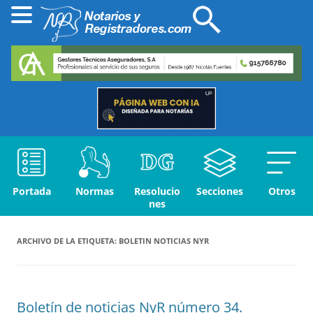
Portada
Normas
Resolucio
Secciones
Otros
nes
ARCHIVO DE LA ETIQUETA:
BOLETIN NOTICIAS NYR
Boletín de noticias NyR número 34.