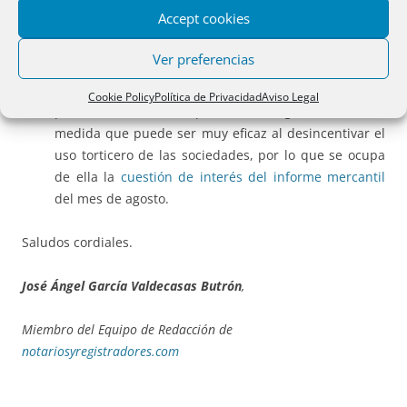
instituciones.
Precisamente para su erradicación en
Accept cookies
la sociedad española se aprueba el
Plan Estatal de
Lucha contra la Corrupción
, una de cuyas posibles
Ver preferencias
medidas es la de dar publicidad a la
titularidad de
participaciones sociales
de las sociedades limitadas
Cookie Policy
Política de Privacidad
Aviso Legal
por medio de su inscripción en el Registro Mercantil,
medida que puede ser muy eficaz al desincentivar el
uso torticero de las sociedades, por lo que se ocupa
de ella la
cuestión de interés del informe mercantil
del mes de agosto.
Saludos cordiales.
José Ángel García Valdecasas Butrón
,
Miembro del Equipo de Redacción de
notariosyregistradores.com