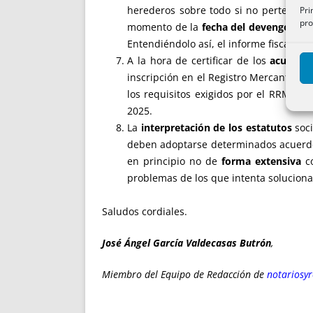
herederos sobre todo si no pertenecen
Pri
pro
momento de la
fecha del devengo
, pu
Entendiéndolo así, el informe fiscal d
A la hora de certificar de los
acuerdos
inscripción en el Registro Mercantil, o
los requisitos exigidos por el RRM pe
2025.
La
interpretación de los estatutos
soci
deben adoptarse determinados acuerdos.
en principio no de
forma extensiva
co
problemas de los que intenta soluciona
Saludos cordiales.
José Ángel García Valdecasas Butrón
,
Miembro del Equipo de Redacción de
notariosy