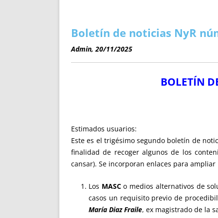
ENRIQUECIDAS
TITULARES 
NO DESESPERES
CAT
A MANO
SUCESIONES 
Boletín de noticias NyR nú
FUTURAS NORMAS
GEORREFE
Admin, 20/11/2025
ALQUILE
TRI
BOLETÍN D
LH Y C
¿SABIA
FRANCI
BÚSQUED
Estimados usuarios:
Este es el trigésimo segundo boletín de notic
finalidad de recoger algunos de los conten
cansar). Se incorporan enlaces para ampliar
Los
MASC
o medios alternativos de sol
casos un requisito previo de procedib
María Diaz Fraile
, ex magistrado de la s