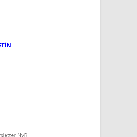
ETÍN
sletter NyR