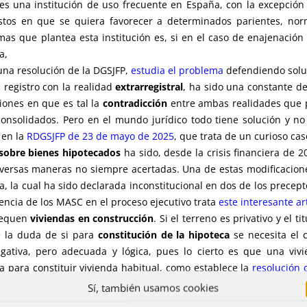
s una institución de uso frecuente en España, con la excepción 
tos en que se quiera favorecer a determinados parientes, norma
mas que plantea esta institución es, si en el caso de enajenación
a,
e una resolución de la DGSJFP,
estudia el problema
defendiendo soluc
 registro con la realidad
extrarregistral
, ha sido una constante d
iones en que es tal la
contradicción
entre ambas realidades que p
 consolidados. Pero en el mundo jurídico todo tiene solución y no 
 en la
RDGSJFP de 23 de mayo de 2025
, que trata de un curioso ca
 sobre bienes hipotecados
ha sido, desde la crisis financiera de 
iversas maneras no siempre acertadas. Una de estas modificacione
da, la cual ha sido declarada inconstitucional en dos de los precep
dencia de los MASC en el proceso ejecutivo trata
este interesante ar
tequen
viviendas en construcción
. Si el terreno es privativo y el 
ge la duda de si para
constitución de la hipoteca
se necesita el 
gativa, pero adecuada y lógica, pues lo cierto es que una vi
a para constituir vivienda habitual, como establece la
resolución 
iñeira Soto
.
Sí, también usamos cookies
e haya sido
suprimido, suavizado o aliviado
en muchas CCAA, sigue