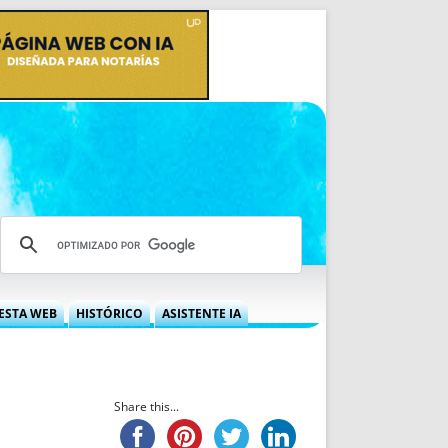
ESTA WEB
HISTÓRICO
ASISTENTE IA
A DGRN
QUÉ OFRECEMOS
 NIF
IDEARIO WEB
 LABORAL
QUIÉNES SOMOS
Share this...
ÁBILES
HISTORIA