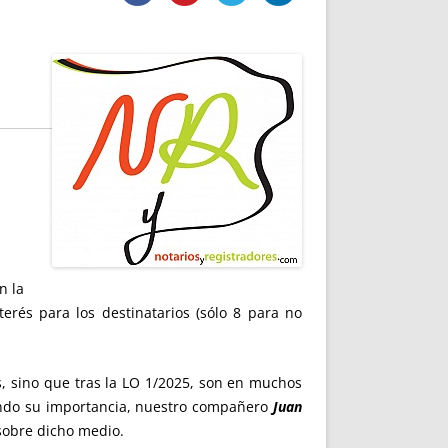
DE INICIO
PREMIO NYR
VORITOS
CONVENCIONES ANUALES
A IRPF
NUEVA ETAPA
AS
POLÍTICA DE PRIVACIDAD
IJUELAS
AVISO LEGAL
POTECA
REPORTAR INCIDENCIA
PERES
LOGOTIPO
CES
ENTREVISTAS
SONRISA
ENVÍA CORREO
CANALES DE VÍDEO
n la
erés para los destinatarios (sólo 8 para no
s, sino que tras la LO 1/2025, son en muchos
ndo su importancia, nuestro compañero
Juan
obre dicho medio.