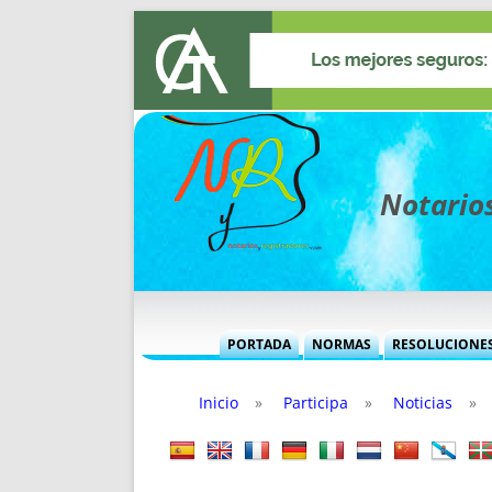
Notarios
PORTADA
NORMAS
RESOLUCIONE
MÁS USADAS (CUADRO)
INFORMES 
Inicio
»
Participa
»
Noticias
»
INFORMES MENSUALES
VOCES P
MÁS DESTACADAS
VOCES M
TITULARES DESDE 2002
TITULARES