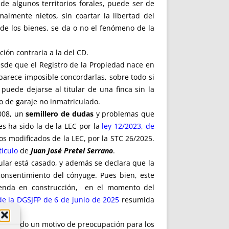
de algunos territorios forales, puede ser de
lmente nietos, sin coartar la libertad del
 de los bienes, se da o no el fenómeno de la
ión contraria a la del CD.
esde que el Registro de la Propiedad nace en
arece imposible concordarlas, sobre todo si
puede dejarse al titular de una finca sin la
so de garaje no inmatriculado.
2008, un
semillero de dudas
y problemas que
s ha sido la de la LEC por la
ley 12/2023, de
tos modificados de la LEC, por la STC 26/2025.
tículo
de
Juan José Pretel Serrano
.
titular está casado, y además se declara que la
consentimiento del cónyuge. Pues bien, este
vienda en construcción, en el momento del
de la DGSJFP de 6 de junio de 2025
resumida
 siendo un motivo de preocupación para los