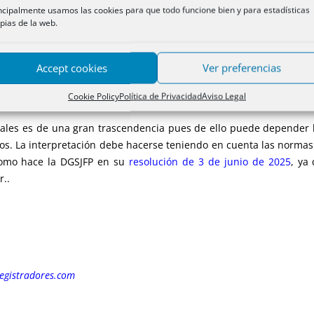
 a los grupos que disfrutan de los beneficios. Para ellos es de 
ncipalmente usamos las cookies para que todo funcione bien y para estadísticas
pias de la web.
es es esa fecha la que determina las circunstancias relevantes para
el mes pasado contiene un
completo estudio
de dicha materia por
Ja
 de un consejo de administración
, es de una gran importancia 
Accept cookies
Ver preferencias
 sirve simplemente para acreditar un acuerdo con otras finalidade
ro no así en el segundo supuesto como se ve por esta
clarificado
Cookie Policy
Política de Privacidad
Aviso Legal
ales es de una gran trascendencia pues de ello puede depender 
 La interpretación debe hacerse teniendo en cuenta las normas de
mo hace la DGSJFP en su
resolución de 3 de junio de 2025
, ya
r..
registradores.com