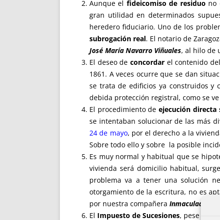
Aunque el
fideicomiso de residuo
no e
gran utilidad en determinados supues
heredero fiduciario. Uno de los proble
subrogación real
. El notario de Zaragoz
José María Navarro Viñuales
, al hilo d
El deseo de
concordar
el contenido del
1861. A veces ocurre que se dan situac
se trata de edificios ya construidos y
debida protección registral, como se ve
El procedimiento de
ejecución directa
se intentaban solucionar de las más d
24 de mayo
, por el derecho a la vivien
Sobre todo ello y sobre la posible inci
Es muy normal y habitual que se hipo
vivienda será domicilio habitual, sur
problema va a tener una solución ne
otorgamiento de la escritura, no es apt
por nuestra compañera
Inmaculada Esp
El
Impuesto de Sucesiones
, pese a qu