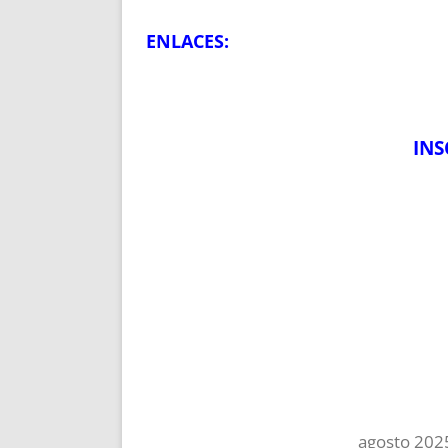
ENLACES:
INS
agosto 202