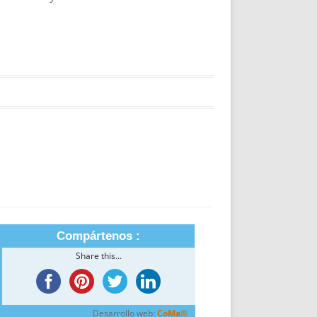
Compártenos :
Share this...
Desarrollo web:
CoMa®