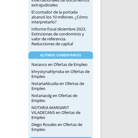
internacionales de documentos
extrajudiciales
El contador de la portada
alcanzó los 10 millones. ¿Cómo
interpretarlo?
Informe fiscal diciembre 2023.
Extinciones de condominio y
valor de referencia.
Reducciones de capital
ULTIMOS COMENTARIOS
Naranco
en
Ofertas de Empleo
khrystynahlynska
en
Ofertas de
Empleo
NotariaAlcudia
en
Ofertas de
Empleo
Notariacdg
en
Ofertas de
Empleo
NOTARIA MARGARIT
VILADECANS
en
Ofertas de
Empleo
Diego Rosales
en
Ofertas de
Empleo