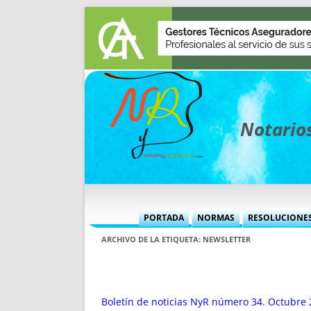
Notarios
PORTADA
NORMAS
RESOLUCIONE
MÁS USADAS (CUADRO)
INFORMES 
ARCHIVO DE LA ETIQUETA:
NEWSLETTER
INFORMES MENSUALES
VOCES P
MÁS DESTACADAS
VOCES M
TITULARES DESDE 2002
TITULARES
Boletín de noticias NyR número 34. Octubre 