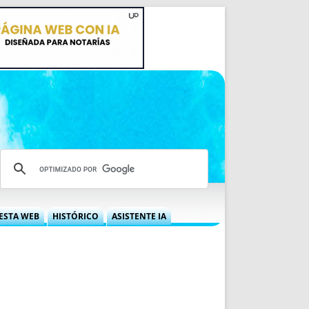
ESTA WEB
HISTÓRICO
ASISTENTE IA
A DGRN
QUÉ OFRECEMOS
 NIF
IDEARIO WEB
 LABORAL
QUIÉNES SOMOS
ÁBILES
HISTORIA