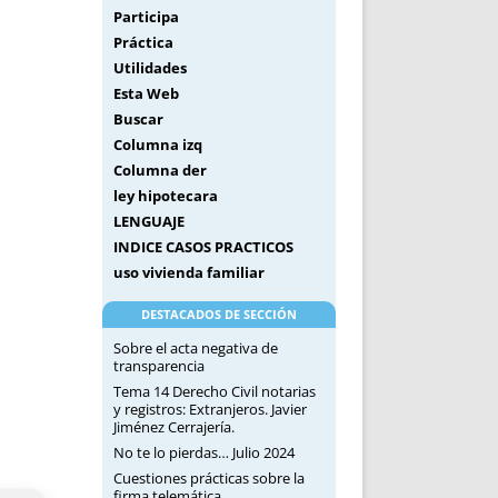
Participa
Práctica
Utilidades
Esta Web
Buscar
Columna izq
Columna der
ley hipotecara
LENGUAJE
INDICE CASOS PRACTICOS
uso vivienda familiar
DESTACADOS DE SECCIÓN
Sobre el acta negativa de
transparencia
Tema 14 Derecho Civil notarias
y registros: Extranjeros. Javier
Jiménez Cerrajería.
No te lo pierdas… Julio 2024
Cuestiones prácticas sobre la
firma telemática.