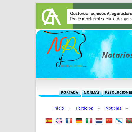
Notarios
PORTADA
NORMAS
RESOLUCIONE
MÁS USADAS (CUADRO)
INFORMES 
Inicio
»
Participa
»
Noticias
»
INFORMES MENSUALES
VOCES P
MÁS DESTACADAS
VOCES M
TITULARES DESDE 2002
TITULARES