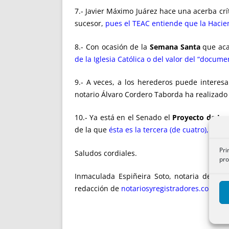
7.- Javier Máximo Juárez hace una acerba crí
sucesor,
pues el TEAC entiende que la Hacien
8.- Con ocasión de la
Semana Santa
que acab
de la Iglesia Católica o del valor del “docume
9.- A veces, a los herederos puede intere
notario Álvaro Cordero Taborda ha realizad
10.- Ya está en el Senado el
Proyecto de Ley 
de la que
ésta es la tercera (de cuatro), que 
Pri
Saludos cordiales.
pro
Inmaculada Espiñeira Soto, notaria de San
redacción de
notariosyregistradores.com