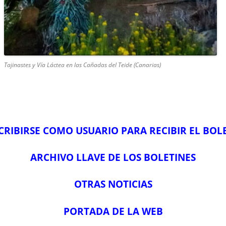
Tajinastes y Vía Láctea en las Cañadas del Teide (Canarias)
CRIBIRSE COMO USUARIO PARA RECIBIR EL BOL
ARCHIVO LLAVE DE LOS BOLETINES
OTRAS NOTICIAS
PORTADA DE LA WEB