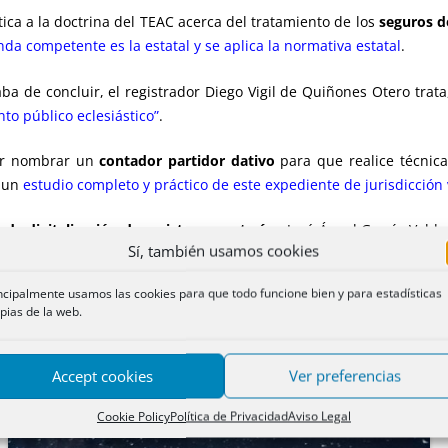
tica a la doctrina del TEAC acerca del tratamiento de los
seguros d
da competente es la estatal y se aplica la normativa estatal
.
a de concluir, el registrador Diego Vigil de Quiñones Otero trata
nto público eclesiástico”
.
sar nombrar un
contador partidor dativo
para que realice técnica
o un
estudio completo y práctico de este expediente de jurisdicción
de digitalización de registros y notarías
. José Ángel García-Vald
Sí, también usamos cookies
enlaza con las otras dos
.
ncipalmente usamos las cookies para que todo funcione bien y para estadísticas
pias de la web.
tiago de Compostela, presidente del Comité del Premio Notari
Accept cookies
Ver preferencias
Cookie Policy
Política de Privacidad
Aviso Legal