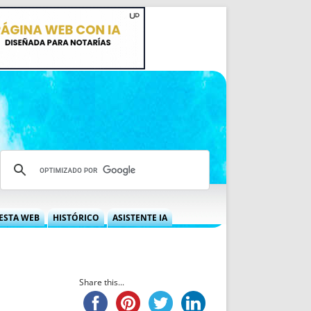
ESTA WEB
HISTÓRICO
ASISTENTE IA
A DGRN
QUÉ OFRECEMOS
 NIF
IDEARIO WEB
 LABORAL
QUIÉNES SOMOS
Share this...
ÁBILES
HISTORIA