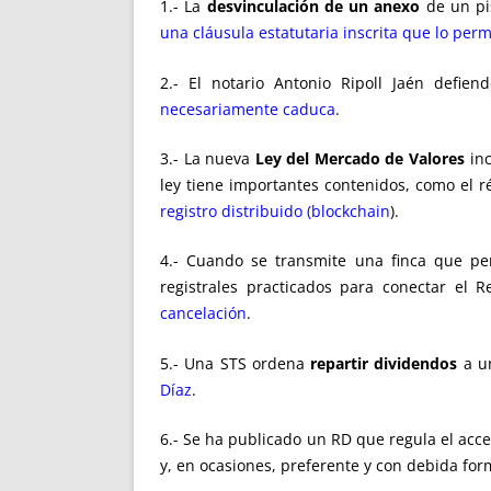
1.- La
desvinculación de un anexo
de un pi
una cláusula estatutaria inscrita que lo perm
2.- El notario Antonio Ripoll Jaén defie
necesariamente caduca
.
3.- La nueva
Ley del Mercado de Valores
inc
ley tiene importantes contenidos, como el 
registro distribuido (blockchain
).
4.- Cuando se transmite una finca que p
registrales practicados para conectar el 
cancelación
.
5.- Una STS ordena
repartir dividendos
a un
Díaz
.
6.- Se ha publicado un RD que regula el acc
y, en ocasiones, preferente y con debida for