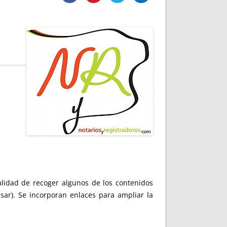
DE INICIO
PREMIO NYR
VORITOS
CONVENCIONES ANUALES
A IRPF
NUEVA ETAPA
AS
POLÍTICA DE PRIVACIDAD
IJUELAS
AVISO LEGAL
POTECA
REPORTAR INCIDENCIA
PERES
LOGOTIPO
CES
ENTREVISTAS
SONRISA
ENVÍA CORREO
CANALES DE VÍDEO
nalidad de recoger algunos de los contenidos
sar). Se incorporan enlaces para ampliar la