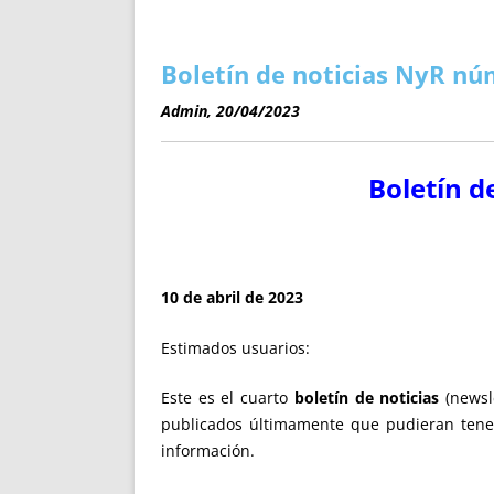
ENRIQUECIDAS
TITULARES 
NO DESESPERES
CAT
A MANO
SUCESIONES 
Boletín de noticias NyR núm
FUTURAS NORMAS
GEORREFE
Admin, 20/04/2023
ALQUILE
TRI
Boletín d
LH Y C
¿SABIA
FRANCI
BÚSQUED
10 de abril de 2023
Estimados usuarios:
Este es el cuarto
boletín de noticias
(newsl
publicados últimamente que pudieran tener 
información.