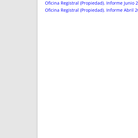
ENRIQUECIDAS
TITULARES 
Oficina Registral (Propiedad). Informe Junio 
NO DESESPERES
CAT
Oficina Registral (Propiedad). Informe Abril 
A MANO
SUCESIONES 
FUTURAS NORMAS
GEORREFE
ALQUILE
TRI
LH Y C
¿SABIA
FRANCI
BÚSQUED