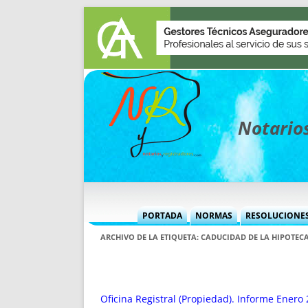
Notarios
PORTADA
NORMAS
RESOLUCIONE
MÁS USADAS (CUADRO)
INFORMES 
ARCHIVO DE LA ETIQUETA:
CADUCIDAD DE LA HIPOTEC
INFORMES MENSUALES
VOCES P
MÁS DESTACADAS
VOCES M
TITULARES DESDE 2002
TITULARES
Oficina Registral (Propiedad). Informe Enero