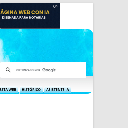
ESTA WEB
HISTÓRICO
ASISTENTE IA
A DGRN
QUÉ OFRECEMOS
 NIF
IDEARIO WEB
 LABORAL
QUIÉNES SOMOS
ÁBILES
HISTORIA