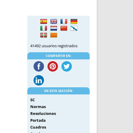
DE INICIO
PREMIO NYR
VORITOS
CONVENCIONES ANUALES
A IRPF
NUEVA ETAPA
AS
POLÍTICA DE PRIVACIDAD
IJUELAS
AVISO LEGAL
POTECA
REPORTAR INCIDENCIA
41492 usuarios registrados
PERES
LOGOTIPO
COMPARTIR EN:
CES
ENTREVISTAS
SONRISA
ENVÍA CORREO
CANALES DE VÍDEO
EN ESTA SECCIÓN
SC
Normas
Resoluciones
Portada
Cuadros