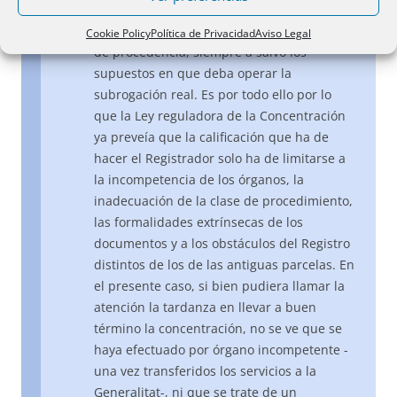
correspondientes garantías, lo que permite
prescindir de los asientos de las parcelas
Cookie Policy
Política de Privacidad
Aviso Legal
de procedencia, siempre a salvo los
supuestos en que deba operar la
subrogación real. Es por todo ello por lo
que la Ley reguladora de la Concentración
ya preveía que la calificación que ha de
hacer el Registrador solo ha de limitarse a
la incompetencia de los órganos, la
inadecuación de la clase de procedimiento,
las formalidades extrínsecas de los
documentos y a los obstáculos del Registro
distintos de los de las antiguas parcelas. En
el presente caso, si bien pudiera llamar la
atención la tardanza en llevar a buen
término la concentración, no se ve que se
haya efectuado por órgano incompetente -
una vez transferidos los servicios a la
Generalitat-, ni que se trate de un