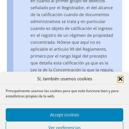
en cuanto al primer grupo de defectos
señalado por el Registrador, el del alcance
de la calificación cuando de documentos
administrativos se trata y en particular
cuando es objeto de calificación el ingreso
en el registro de un régimen de propiedad
concentrada. Nótese que aquí no es
aplicable el artículo 99 del Reglamento,
primero por el rango legal del precepto
que detalla esta calificación ya que es la
Ley la de la Concentración la que la regula;
y segundo porque las cautelas que el
Sí, también usamos cookies
precepto reglamentario reserva al titular
registral no pueden operar con toda su
Principalmente usamos las cookies para que todo funcione bien y para
estadísticas propias de la web.
virtualidad cuando se trata de que accedan
al Registro como nuevas una serie
determinada de fincas cuyo estado jurídico
Accept cookies
ha sido investigado, revisado y
reorganizado por la Administración con sus
Ver preferencias