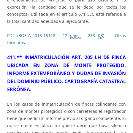
expresión «la cantidad que se le deba por todos los
conceptos» utilizada en el artículo 671 LEC está referida a
la total cantidad adeudada al ejecutante.
PDF (BOE-A-2018-15118 – 12
págs.
– 288
KB
)
Otros
formatos
411.** INMATRICULACIÓN ART. 205 LH DE FINCA
UBICADA EN ZONA DE MONTE PROTEGIDO.
INFORME EXTEMPORÁNEO Y DUDAS DE INVASIÓN
DEL DOMINIO PÚBLICO. CARTOGRAFÍA CATASTRAL
ERRÓNEA
.
En los casos de inmatriculación de fincas colindante con
zona de montes protegidos o con carreteras el registrador
tiene que pedir un informe previo al órgano competente. Si
no se emite en plazo no quiere decir que haya silencio
positivo y el registrador puede seguir albergando dudas de