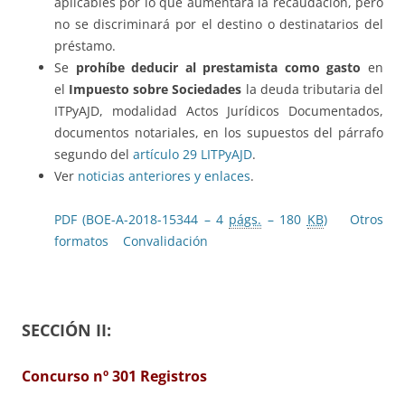
aplicables por lo que aumentará la recaudación, pero
no se discriminará por el destino o destinatarios del
préstamo.
Se
prohíbe deducir al prestamista como gasto
en
el
Impuesto sobre Sociedades
la deuda tributaria del
ITPyAJD, modalidad Actos Jurídicos Documentados,
documentos notariales, en los supuestos del párrafo
segundo del
artículo 29 LITPyAJD
.
Ver
noticias anteriores y enlaces
.
PDF (BOE-A-2018-15344 – 4
págs.
– 180
KB
)
Otros
formatos
Convalidación
SECCIÓN II:
Concurso nº 301 Registros