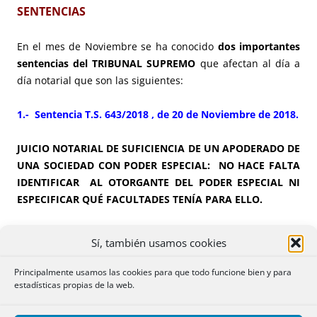
SENTENCIAS
En el mes de Noviembre se ha conocido
dos importantes
sentencias del TRIBUNAL SUPREMO
que afectan al día a
día notarial que son las siguientes:
1.- Sentencia T.S. 643/2018 , de 20 de Noviembre de 2018.
JUICIO NOTARIAL DE SUFICIENCIA DE UN APODERADO DE
UNA SOCIEDAD CON PODER ESPECIAL: NO HACE FALTA
IDENTIFICAR AL OTORGANTE DEL PODER ESPECIAL NI
ESPECIFICAR QUÉ FACULTADES TENÍA PARA ELLO.
Hechos:
Se otorga una escritura de hipoteca por un
Sí, también usamos cookies
apoderado de una sociedad con poder especial para dicho
acto, que al ser especial para un acto concreto no está
Principalmente usamos las cookies para que todo funcione bien y para
inscrito en el Registro Mercantil. El notario identifica la
estadísticas propias de la web.
escritura de poder y emite un juicio de suficiencia positivo.