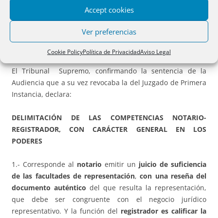
Accept cookies
La registradora
suspende la inscripción porque, a su
juicio, en la reseña del poder el notario tiene que
Ver preferencias
identificar al poderdante y su cargo facultades y al no
hacerlo no se acredita la validez del poder.
Cookie Policy
Política de Privacidad
Aviso Legal
El Tribunal Supremo, confirmando la sentencia de la
Audiencia que a su vez revocaba la del Juzgado de Primera
Instancia, declara:
DELIMITACIÓN DE LAS COMPETENCIAS NOTARIO-
REGISTRADOR, CON CARÁCTER GENERAL EN LOS
PODERES
1.- Corresponde al
notario
emitir un
juicio de suficiencia
de las facultades de representación
,
con una reseña del
documento auténtico
del que resulta la representación,
que debe ser congruente con el negocio jurídico
representativo. Y la función del
registrador
es calificar la