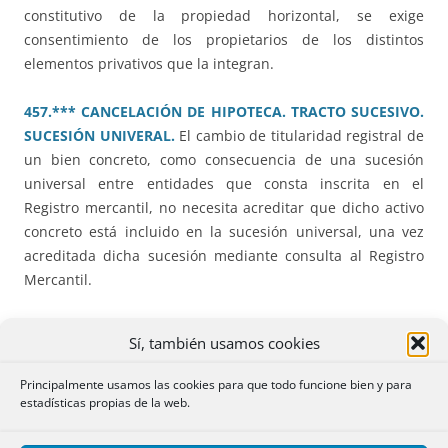
constitutivo de la propiedad horizontal, se exige
consentimiento de los propietarios de los distintos
elementos privativos que la integran.
457.*** CANCELACIÓN DE HIPOTECA. TRACTO SUCESIVO.
SUCESIÓN UNIVERAL.
El cambio de titularidad registral de
un bien concreto, como consecuencia de una sucesión
universal entre entidades que consta inscrita en el
Registro mercantil, no necesita acreditar que dicho activo
concreto está incluido en la sucesión universal, una vez
acreditada dicha sucesión mediante consulta al Registro
Mercantil.
459.*** DERECHO DE USO DE LA VIVIENDA FAMILIAR.
Sí, también usamos cookies
DETERMINACION DE SU DURACION.
El derecho al uso de
la vivienda familiar, cuando no existen hijos menores, tiene
Principalmente usamos las cookies para que todo funcione bien y para
que estar determinado en cuanto a su duración; y si
estadísticas propias de la web.
depende de elementos como que una hija termine la
carrera, ha de constar la identidad de dicha hija.