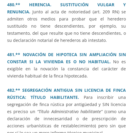
480.** HERENCIA. SUSTITUCIÓN VULGAR Y
RENUNCIA.
Junto al acta de notoriedad (art. 209 RN) se
admiten otros medios para probar que el heredero
sustituido no tiene descendientes, por ejemplo, su
testamento, del que resulte que no tiene descendientes, o
su declaración notarial de herederos ab intestato.
481.** NOVACIÓN DE HIPOTECA SIN AMPLIACIÓN SIN
CONSTAR SI LA VIVIENDA ES O NO HABITUAL.
No es
exigible en la novación la constancia del carácter de
vivienda habitual de la finca hipotecada.
482.** SEGREGACIÓN ANTIGUA SIN LICENCIA DE FINCA
RÚSTICA: TÍTULO HABILITANTE.
Para inscribir una
segregación de finca rústica por antigüedad y SIN licencia
es preciso un
“Título Administrativo habilitante”
(como una
declaración de innecesaridad o de prescripción de
acciones urbanísticas de restablecimiento) pero sin que
por sí lo sea un mero informe técnico municipal.