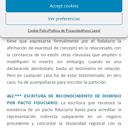
Accept cookies
461.*** DECLARACION DE HEREDEROS ABINTESTATO:
Ver preferencias
TESTIMONIO EN RELACION.
Cuando el título de la
sucesión es un testamento, ha de acompañarse o
Cookie Policy
Política de Privacidad
Aviso Legal
testimoniarse íntegro, o relacionarse en la partición, pero
tiene que expresarse formalmente por el fedatario la
afirmación de exactitud de concepto en lo relacionado, con
la constancia de no existir otras cláusulas que amplíen o
modifiquen lo inserto; sin embargo, cuando es una
declaración abintestato, basta un testimonio en relación.
Pero en cualquier caso ha de estar testimoniado; en otro
caso, ha de acompañarse para inscribir la partición.
462.*** ESCRITURA DE RECONOCIMIENTO DE DOMINIO
POR PACTO FIDUCIARIO.
La escritura que reconoce la
existencia de un pacto fiduciario basta para acreditar la
representación indirecta subyacente en un negocio
precedente y concordar la titularidad registral con la