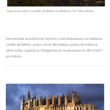
Superluna sobre el castillo de Bellver en Mallorca. Por Silvia Núñez.
Esta entrada se publicó en
Opinión
y está etiquetada con
baleares
,
castillo de bellver
,
ciriaco corral
,
illes balears
,
palma de mallorca
,
silvia nuñez
,
superluna
,
trilinguismo en la educacion
en
08/12/2017
por
Admin
.