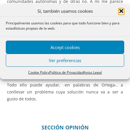
comunidades autónomas y de otras no. A mí me parece
que se podrían crear unos órganos de supervisión de esa
Sí, también usamos cookies
neutralidad y objetividad para todos los medios públicos, y
para los sistemas educativos de todas la comunidades, que
Principalmente usamos las cookies para que todo funcione bien y para
estadísticas propias de la web.
pudieran excitar la actuación de los Tribunales a través de
un procedimiento sumario que permitiera conseguir que
cesaran las actuaciones que se estimasen contrarias a esos
Accept cookies
principios, y cuyo marco legal podría ser definido en la
Comisión Territorial del Congreso. Esos órganos deberían
Ver preferencias
ser independientes del gobierno de turno. Algo así como lo
que sucede con los órganos del Banco de España.
Cookie Policy
Política de Privacidad
Aviso Legal
Todo ello puede ayudar, -en palabras de Ortega-, a
conllevar un problema cuya solución nunca va a ser a
gusto de todos.
SECCIÓN OPINIÓN