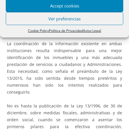
Accept cookies
El Registro de la Propiedad y el Catastro Inmobiliario son
instituciones de naturaleza y competencias diferenciadas
Ver preferencias
que, no obstante, recaen sobre un mismo ámbito: la
realidad inmobiliaria.
Cookie Policy
Política de Privacidad
Aviso Legal
La coordinación de la información existente en ambas
instituciones resulta indispensable para una mejor
identificación de los inmuebles y una más adecuada
prestación de servicios a ciudadanos y Administraciones.
Esta necesidad, como señala el preámbulo de la Ley
13/2015, ha sido sentida desde tiempos pretéritos y
numerosos han sido los intentos realizados para
conseguirlo.
No es hasta la publicación de la Ley 13/1996, de 30 de
diciembre, sobre medidas fiscales, administrativas y de
orden social, cuando se comenzaron a asentar los
primeros pilares para la efectiva coordinación,