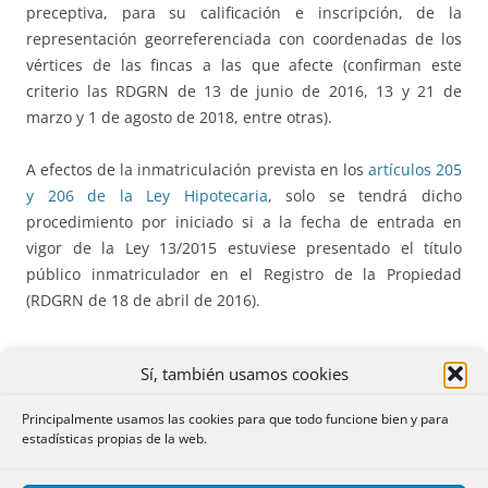
preceptiva, para su calificación e inscripción, de la
representación georreferenciada con coordenadas de los
vértices de las fincas a las que afecte (confirman este
criterio las RDGRN de 13 de junio de 2016, 13 y 21 de
marzo y 1 de agosto de 2018, entre otras).
A efectos de la inmatriculación prevista en los
artículos 205
y 206 de la Ley Hipotecaria
, solo se tendrá dicho
procedimiento por iniciado si a la fecha de entrada en
vigor de la Ley 13/2015 estuviese presentado el título
público inmatriculador en el Registro de la Propiedad
(RDGRN de 18 de abril de 2016).
Sí, también usamos cookies
II. La finalidad de la reforma: una mejor
Principalmente usamos las cookies para que todo funcione bien y para
coordinación entre el Catastro y el Registro
estadísticas propias de la web.
de la Propiedad