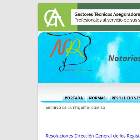
Notarios
PORTADA
NORMAS
RESOLUCIONE
MÁS USADAS (CUADRO)
INFORMES 
ARCHIVO DE LA ETIQUETA:
COMISO
INFORMES MENSUALES
VOCES P
MÁS DESTACADAS
VOCES M
TITULARES DESDE 2002
TITULARES
Resoluciones Dirección General de los Regist