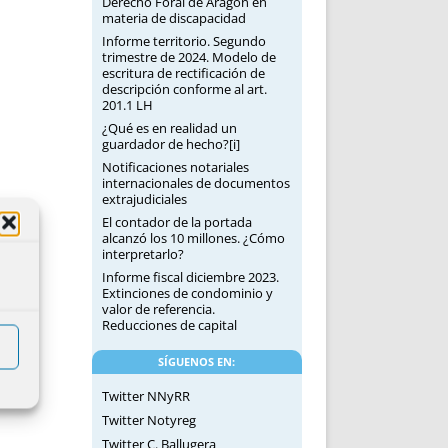
Derecho Foral de Aragón en
materia de discapacidad
Informe territorio. Segundo
trimestre de 2024. Modelo de
escritura de rectificación de
descripción conforme al art.
201.1 LH
¿Qué es en realidad un
guardador de hecho?[i]
Notificaciones notariales
internacionales de documentos
extrajudiciales
El contador de la portada
alcanzó los 10 millones. ¿Cómo
interpretarlo?
Informe fiscal diciembre 2023.
Extinciones de condominio y
valor de referencia.
Reducciones de capital
SÍGUENOS EN:
Twitter NNyRR
Twitter Notyreg
Twitter C. Ballugera