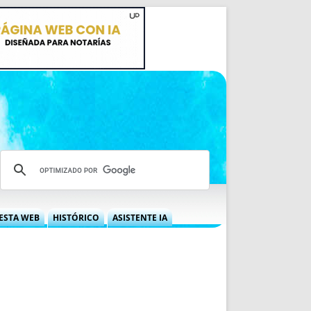
ESTA WEB
HISTÓRICO
ASISTENTE IA
A DGRN
QUÉ OFRECEMOS
 NIF
IDEARIO WEB
 LABORAL
QUIÉNES SOMOS
ÁBILES
HISTORIA