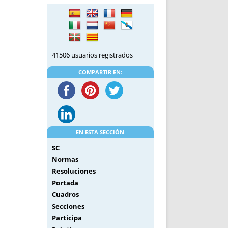
DE INICIO
PREMIO NYR
VORITOS
CONVENCIONES ANUALES
A IRPF
NUEVA ETAPA
AS
POLÍTICA DE PRIVACIDAD
41506 usuarios registrados
IJUELAS
AVISO LEGAL
POTECA
REPORTAR INCIDENCIA
COMPARTIR EN:
PERES
LOGOTIPO
CES
ENTREVISTAS
SONRISA
ENVÍA CORREO
EN ESTA SECCIÓN
CANALES DE VÍDEO
SC
Normas
Resoluciones
Portada
Cuadros
Secciones
Participa