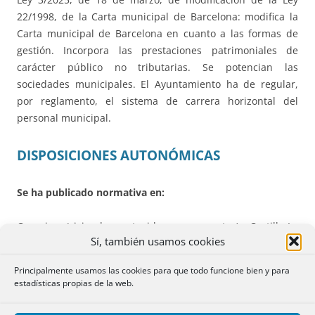
22/1998, de la Carta municipal de Barcelona: modifica la
Carta municipal de Barcelona en cuanto a las formas de
gestión. Incorpora las prestaciones patrimoniales de
carácter público no tributarias. Se potencian las
sociedades municipales. El Ayuntamiento ha de regular,
por reglamento, el sistema de carrera horizontal del
personal municipal.
DISPOSICIONES AUTONÓMICAS
Se ha publicado normativa en:
Canarias (vivienda protegida, presupuestos), Castilla-La
Sí, también usamos cookies
Mancha (integridad pública, aguas), Cataluña (alquiler),
Extremadura (medidas tributarias), Galicia (comunicación
Principalmente usamos las cookies para que todo funcione bien y para
audiovisual), La Rioja (vivienda), Madrid (ordenación del
estadísticas propias de la web.
territorio, gestión pública, presupuestos) y Navarra
(estadística)