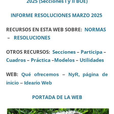
2025
(Secciones I y II BOE)
I
NFORME RESOLUCIONES
MARZO 2025
RECURSOS EN ESTA WEB SOBRE:
NORMAS
–
RESOLUCIONES
OTROS RECURSOS
:
Secciones
–
Participa
–
Cuadros
–
Práctica
–
Modelos
–
Utilidades
WEB:
Qué ofrecemos
–
NyR, página de
inicio
–
Ideario Web
PORTADA DE LA WEB