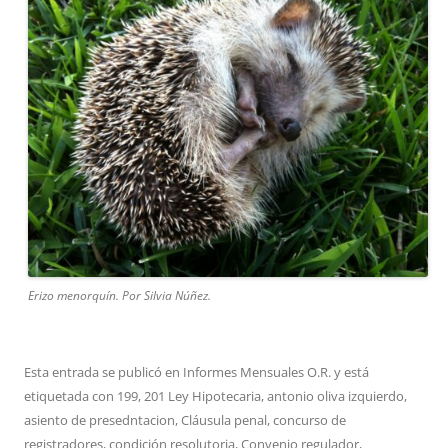
Erizo menorquín. Por Silvia Núñez.
Esta entrada se publicó en
Informes Mensuales O.R.
y está
etiquetada con
199
,
201 Ley Hipotecaria
,
antonio oliva izquierdo
,
asiento de presedntacion
,
Cláusula penal
,
concurso de
registradores
,
condición resolutoria
,
Convenio regulador
,