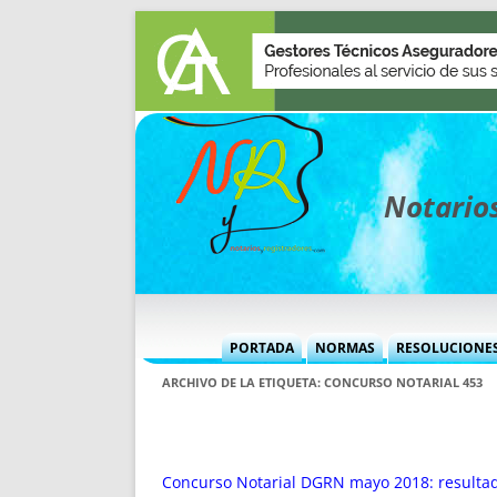
Notarios
PORTADA
NORMAS
RESOLUCIONE
MÁS USADAS (CUADRO)
INFORMES 
ARCHIVO DE LA ETIQUETA:
CONCURSO NOTARIAL 453
INFORMES MENSUALES
VOCES P
MÁS DESTACADAS
VOCES M
TITULARES DESDE 2002
TITULARES
Concurso Notarial DGRN mayo 2018: resultad