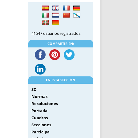
DE INICIO
PREMIO NYR
VORITOS
CONVENCIONES ANUALES
A IRPF
NUEVA ETAPA
AS
POLÍTICA DE PRIVACIDAD
41547 usuarios registrados
IJUELAS
AVISO LEGAL
POTECA
REPORTAR INCIDENCIA
COMPARTIR EN:
PERES
LOGOTIPO
CES
ENTREVISTAS
SONRISA
ENVÍA CORREO
EN ESTA SECCIÓN
CANALES DE VÍDEO
SC
Normas
Resoluciones
Portada
Cuadros
Secciones
Participa