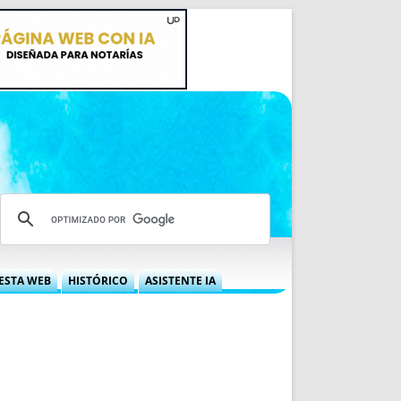
ESTA WEB
HISTÓRICO
ASISTENTE IA
A DGRN
QUÉ OFRECEMOS
 NIF
IDEARIO WEB
 LABORAL
QUIÉNES SOMOS
ÁBILES
HISTORIA