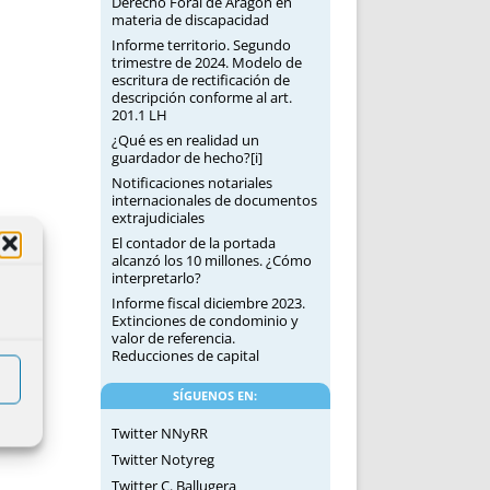
Derecho Foral de Aragón en
materia de discapacidad
Informe territorio. Segundo
trimestre de 2024. Modelo de
escritura de rectificación de
descripción conforme al art.
201.1 LH
¿Qué es en realidad un
guardador de hecho?[i]
Notificaciones notariales
internacionales de documentos
extrajudiciales
El contador de la portada
alcanzó los 10 millones. ¿Cómo
interpretarlo?
Informe fiscal diciembre 2023.
Extinciones de condominio y
valor de referencia.
Reducciones de capital
SÍGUENOS EN:
Twitter NNyRR
Twitter Notyreg
Twitter C. Ballugera