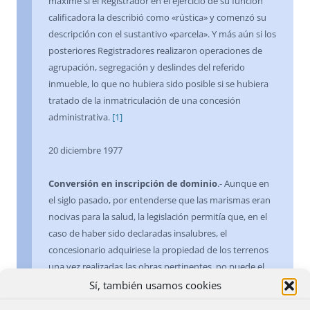
máxime si el Registrador en el ejercicio de su función
calificadora la describió como «rústica» y comenzó su
descripción con el sustantivo «parcela». Y más aún si los
posteriores Registradores realizaron operaciones de
agrupación, segregación y deslindes del referido
inmueble, lo que no hubiera sido posible si se hubiera
tratado de la inmatriculación de una concesión
administrativa.
[1]
20 diciembre 1977
Conversión en inscripción de dominio
.- Aunque en
el siglo pasado, por entenderse que las marismas eran
nocivas para la salud, la legislación permitía que, en el
caso de haber sido declaradas insalubres, el
concesionario adquiriese la propiedad de los terrenos
una vez realizadas las obras pertinentes, no puede el
Registrador, en base a una simple instancia del
Sí, también usamos cookies
interesado, convertir el asiento de concesión en una