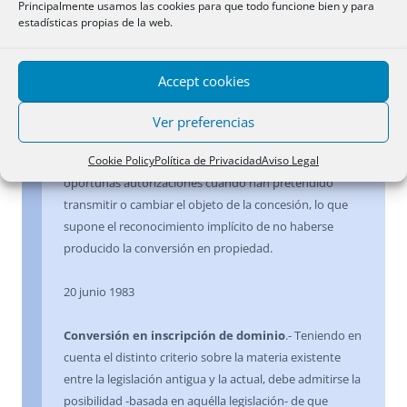
Principalmente usamos las cookies para que todo funcione bien y para
inscripción de dominio si del Registro resulta
estadísticas propias de la web.
claramente la desafectación de los terrenos, debido a
que: a) Si bien la primera inscripción practicada fue de
dominio pleno a favor de la sociedad concesionaria e
Accept cookies
incluso se calificó la finca de predio rústico, en
posteriores asientos se habla de inscripción de
Ver preferencias
concesión administrativa; y b) La propia conducta de
Cookie Policy
Política de Privacidad
Aviso Legal
los titulares, que solicitan de la Administración las
oportunas autorizaciones cuando han pretendido
transmitir o cambiar el objeto de la concesión, lo que
supone el reconocimiento implícito de no haberse
producido la conversión en propiedad.
20 junio 1983
Conversión en inscripción de dominio
.- Teniendo en
cuenta el distinto criterio sobre la materia existente
entre la legislación antigua y la actual, debe admitirse la
posibilidad -basada en aquélla legislación- de que