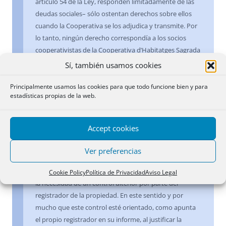
artículo 54 de la Ley, responden limitadamente de las
deudas sociales– sólo ostentan derechos sobre ellos
cuando la Cooperativa se los adjudica y transmite. Por
lo tanto, ningún derecho correspondía a los socios
cooperativistas de la Cooperativa d’Habitatges Sagrada
Família, SCCL, sobre la vivienda y la plaza de
Sí, también usamos cookies
aparcamiento atribuidas a J. M. B. P. en virtud de lo
establecido en sus Estatutos y de ninguna manera se
Principalmente usamos las cookies para que todo funcione bien y para
estadísticas propias de la web.
podían ver perjudicados estos socios por su
adjudicación al mencionado señor J. M. B. P.
Accept cookies
1.6 Por otra parte, la correcta articulación de la relación
procesal y la adecuada constitución de la posición de
Ver preferencias
parte son cuestiones de competencia del juez y están
sujetas a control judicial, excluyendo esta circunstancia
Cookie Policy
Política de Privacidad
Aviso Legal
la necesidad de un control ulterior por parte del
registrador de la propiedad. En este sentido y por
mucho que este control esté orientado, como apunta
el propio registrador en su informe, al justificar la