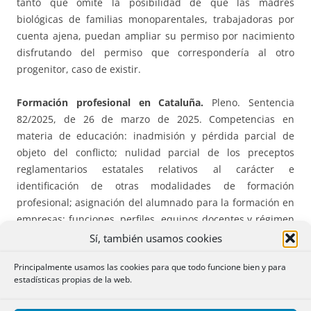
tanto que omite la posibilidad de que las madres
biológicas de familias monoparentales, trabajadoras por
cuenta ajena, puedan ampliar su permiso por nacimiento
disfrutando del permiso que correspondería al otro
progenitor, caso de existir.
Formación profesional en Cataluña.
Pleno. Sentencia
82/2025, de 26 de marzo de 2025. Competencias en
materia de educación: inadmisión y pérdida parcial de
objeto del conflicto; nulidad parcial de los preceptos
reglamentarios estatales relativos al carácter e
identificación de otras modalidades de formación
profesional; asignación del alumnado para la formación en
empresas; funciones, perfiles, equipos docentes y régimen
de funcionamiento de los centros del sistema de formación
Sí, también usamos cookies
profesional y aspectos básicos del régimen de
Principalmente usamos las cookies para que todo funcione bien y para
funcionamiento de los centros privados no sostenidos con
estadísticas propias de la web.
fondos públicos.