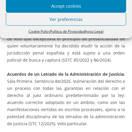
Delegación de voto.
Pleno. Sentencia 83/2025, de 26 de
Accept cookies
marzo de 2025. Vulneración del derecho al ejercicio de las
funciones representativas en conexión con el derecho de
Ver preferencias
los ciudadanos a participar en los asuntos públicos a
Cookie Policy
Política de Privacidad
Aviso Legal
través de sus representantes: aceptación de la delegación
de voto que excepciona el principio de presencialidad de
quien voluntariamente ha decidido eludir la acción de la
jurisdicción penal española y está sujeto a una orden
judicial de busca y captura (SSTC 85/2022 y 86/2024).
Acuerdos de un Letrado de la Administración de Justicia.
Sala Primera. Sentencia 84/2025. Vulneración del derecho a
un proceso con todas las garantías en relación con el
derecho al juez ordinario predeterminado por la ley:
acuerdo corrector adoptado en un ámbito, como son las
manifestaciones vertidas en escritos procesales, ajeno a la
potestad disciplinaria de los letrados de la administración
de justicia (STC 12/2025). Voto particular.