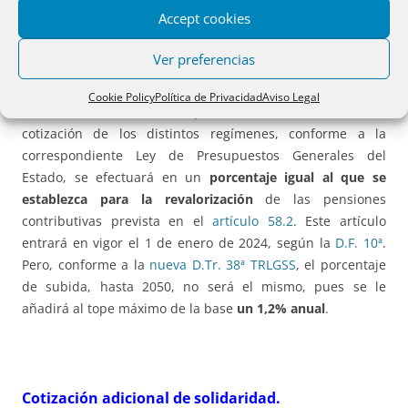
Actualización del tope máximo
de las bases de
Accept cookies
cotización.
Ver preferencias
El
artículo 19.3
se modifica para establecer que la
Cookie Policy
Política de Privacidad
Aviso Legal
actualización anual del tope máximo de las bases de
cotización de los distintos regímenes, conforme a la
correspondiente Ley de Presupuestos Generales del
Estado, se efectuará en un
porcentaje igual al que se
establezca para la revalorización
de las pensiones
contributivas prevista en el
artículo 58.2
. Este artículo
entrará en vigor el 1 de enero de 2024, según la
D.F. 10ª
.
Pero, conforme a la
nueva D.Tr. 38ª TRLGSS
, el porcentaje
de subida, hasta 2050, no será el mismo, pues se le
añadirá al tope máximo de la base
un 1,2% anual
.
Cotización adicional de solidaridad.