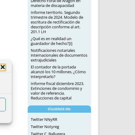
Derecho Foral de Aragón en
materia de discapacidad
Informe territorio. Segundo
trimestre de 2024. Modelo de
escritura de rectificación de
descripción conforme al art.
201.1 LH
¿Qué es en realidad un
guardador de hecho?[i]
Notificaciones notariales
internacionales de documentos
extrajudiciales
El contador de la portada
alcanzó los 10 millones. ¿Cómo
interpretarlo?
Informe fiscal diciembre 2023.
Extinciones de condominio y
valor de referencia.
Reducciones de capital
SÍGUENOS EN:
Twitter NNyRR
Twitter Notyreg
Twitter C. Ballugera