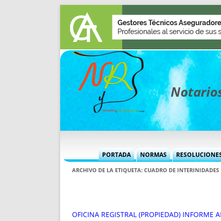
Notarios
PORTADA
NORMAS
RESOLUCIONE
MÁS USADAS (CUADRO)
INFORMES 
ARCHIVO DE LA ETIQUETA:
CUADRO DE INTERINIDADES
INFORMES MENSUALES
VOCES P
MÁS DESTACADAS
VOCES M
TITULARES DESDE 2002
TITULARES
OFICINA REGISTRAL (PROPIEDAD) INFORME ABR