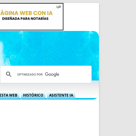
ESTA WEB
HISTÓRICO
ASISTENTE IA
A DGRN
QUÉ OFRECEMOS
 NIF
IDEARIO WEB
 LABORAL
QUIÉNES SOMOS
ÁBILES
HISTORIA