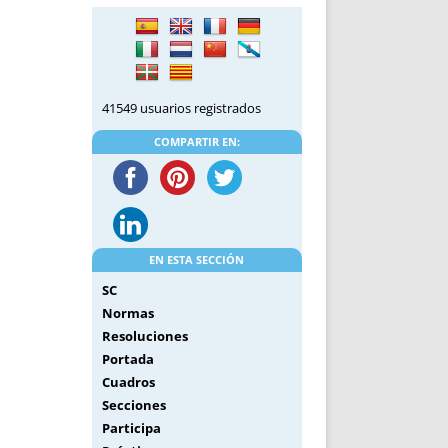
DE INICIO
PREMIO NYR
VORITOS
CONVENCIONES ANUALES
A IRPF
NUEVA ETAPA
AS
POLÍTICA DE PRIVACIDAD
41549 usuarios registrados
IJUELAS
AVISO LEGAL
POTECA
REPORTAR INCIDENCIA
COMPARTIR EN:
PERES
LOGOTIPO
CES
ENTREVISTAS
SONRISA
ENVÍA CORREO
EN ESTA SECCIÓN
CANALES DE VÍDEO
SC
Normas
Resoluciones
Portada
Cuadros
Secciones
Participa