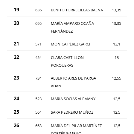
19
636
BENITO TORRECILLAS BAENA
13,35
20
695
MARÍA AMPARO OCAÑA
13,35
FERNÁNDEZ
21
571
MÓNICA PÉREZ GARCI
13,1
22
454
CLARA CASTILLON
13
PORQUERAS
23
734
ALBERTO ARES DE PARGA
12,55
ADAN
24
523
MARÍA SOCIAS ALEMANY
12,5
25
564
SARA PEDRERO MUÑOZ
12,5
26
663
MARÍA DEL PILAR MARTÍNEZ-
12,5
CORTÉS GIMENO