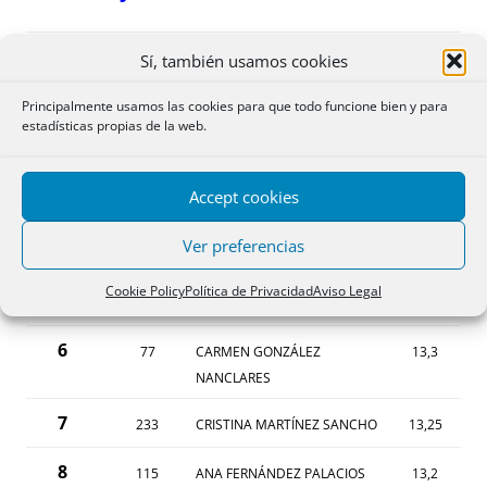
PUESTO
SORTEO
NOMBRE OPOSITOR
NOTA
Sí, también usamos cookies
1
Principalmente usamos las cookies para que todo funcione bien y para
211
ALBA MOLINS LATORRE
14,8
estadísticas propias de la web.
2
17
EDUARDO TORRES MORALES
14,1
Accept cookies
3
112
RAFAEL TOLEDO MUÑOZ COBO
14,1
Ver preferencias
4
275
PABLO LLUNA ANDREU
13,4
Cookie Policy
Política de Privacidad
Aviso Legal
5
318
JULIA DESCAMPS MUNTADA
13,4
6
77
CARMEN GONZÁLEZ
13,3
NANCLARES
7
233
CRISTINA MARTÍNEZ SANCHO
13,25
8
115
ANA FERNÁNDEZ PALACIOS
13,2