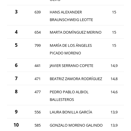
3
639
HANS ALEXANDER
15
BRAUNSCHWEIG LEOTTE
4
654
MARTA DOMÍNGUEZ MERINO
15
5
799
MARÍA DE LOS ÁNGELES
15
PICADO MORENO
6
441
JAVIER SERRANO COPETE
14,9
7
471
BEATRIZ ZAMORA RODRÍGUEZ
14,8
8
477
PEDRO PABLO ALBIOL
14,6
BALLESTEROS
9
556
LAURA BONILLA GARCÍA
13,9
10
585
GONZALO MORENO GALINDO
13,9