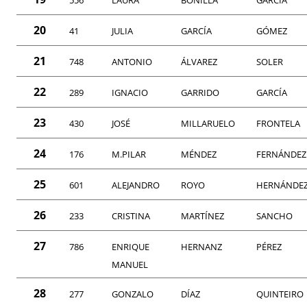
556
LAURA
BONILLA
GARCÍA
20
41
JULIA
GARCÍA
GÓMEZ
21
748
ANTONIO
ÁLVAREZ
SOLER
22
289
IGNACIO
GARRIDO
GARCÍA
23
430
JOSÉ
MILLARUELO
FRONTELA
24
176
M.PILAR
MÉNDEZ
FERNÁNDEZ
25
601
ALEJANDRO
ROYO
HERNÁNDE
26
233
CRISTINA
MARTÍNEZ
SANCHO
27
786
ENRIQUE
HERNANZ
PÉREZ
MANUEL
28
277
GONZALO
DÍAZ
QUINTEIRO