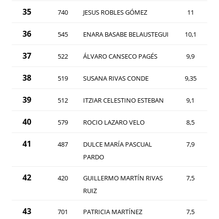
35
740
JESUS ROBLES GÓMEZ
11
36
545
ENARA BASABE BELAUSTEGUI
10,1
37
522
ÁLVARO CANSECO PAGÉS
9,9
38
519
SUSANA RIVAS CONDE
9,35
39
512
ITZIAR CELESTINO ESTEBAN
9,1
40
579
ROCIO LAZARO VELO
8,5
41
487
DULCE MARÍA PASCUAL
7,9
PARDO
42
420
GUILLERMO MARTÍN RIVAS
7,5
RUIZ
43
701
PATRICIA MARTÍNEZ
7,5