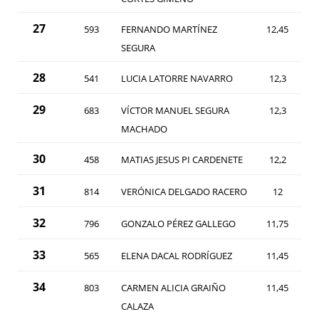
27
593
FERNANDO MARTÍNEZ
12,45
SEGURA
28
541
LUCIA LATORRE NAVARRO
12,3
29
683
VÍCTOR MANUEL SEGURA
12,3
MACHADO
30
458
MATIAS JESUS PI CARDENETE
12,2
31
814
VERÓNICA DELGADO RACERO
12
32
796
GONZALO PÉREZ GALLEGO
11,75
33
565
ELENA DACAL RODRÍGUEZ
11,45
34
803
CARMEN ALICIA GRAIÑO
11,45
CALAZA