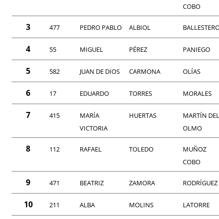
COBO
3
477
PEDRO PABLO
ALBIOL
BALLESTER
4
55
MIGUEL
PÉREZ
PANIEGO
5
582
JUAN DE DIOS
CARMONA
OLÍAS
6
17
EDUARDO
TORRES
MORALES
7
415
MARÍA
HUERTAS
MARTÍN DE
VICTORIA
OLMO
8
112
RAFAEL
TOLEDO
MUÑOZ
COBO
9
471
BEATRIZ
ZAMORA
RODRÍGUEZ
10
211
ALBA
MOLINS
LATORRE