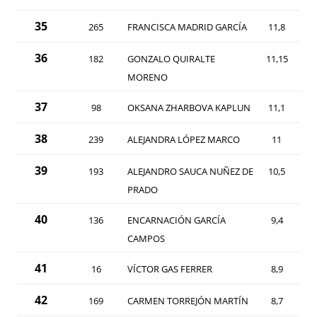
35
265
FRANCISCA MADRID GARCÍA
11,8
36
182
GONZALO QUIRALTE
11,15
MORENO
37
98
OKSANA ZHARBOVA KAPLUN
11,1
38
239
ALEJANDRA LÓPEZ MARCO
11
39
193
ALEJANDRO SAUCA NUÑEZ DE
10,5
PRADO
40
136
ENCARNACIÓN GARCÍA
9,4
CAMPOS
41
16
VÍCTOR GAS FERRER
8,9
42
169
CARMEN TORREJÓN MARTÍN
8,7