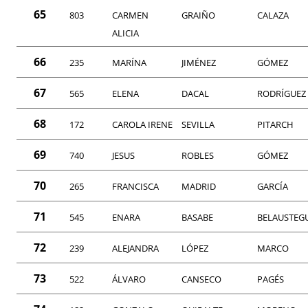
65
803
CARMEN
GRAIÑO
CALAZA
ALICIA
66
235
MARÍNA
JIMÉNEZ
GÓMEZ
67
565
ELENA
DACAL
RODRÍGUEZ
68
172
CAROLA IRENE
SEVILLA
PITARCH
69
740
JESUS
ROBLES
GÓMEZ
70
265
FRANCISCA
MADRID
GARCÍA
71
545
ENARA
BASABE
BELAUSTEG
72
239
ALEJANDRA
LÓPEZ
MARCO
73
522
ÁLVARO
CANSECO
PAGÉS