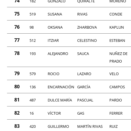
74
182
GONZALO
QUIRALTE
MORENO
75
519
SUSANA
RIVAS
CONDE
76
98
OKSANA
ZHARBOVA
KAPLUN
77
512
ITZIAR
CELESTINO
ESTEBAN
78
193
ALEJANDRO
SAUCA
NUÑEZ DE
PRADO
79
579
ROCIO
LAZARO
VELO
80
136
ENCARNACIÓN
GARCÍA
CAMPOS
81
487
DULCE MARÍA
PASCUAL
PARDO
82
16
VÍCTOR
GAS
FERRER
83
420
GUILLERMO
MARTÍN RIVAS
RUIZ