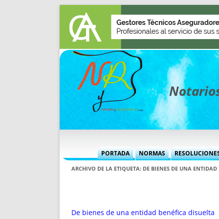
Notarios
PORTADA
NORMAS
RESOLUCIONE
MÁS USADAS (CUADRO)
INFORMES 
ARCHIVO DE LA ETIQUETA:
DE BIENES DE UNA ENTIDAD
INFORMES MENSUALES
VOCES P
MÁS DESTACADAS
VOCES M
TITULARES DESDE 2002
TITULARES
De bienes de una entidad benéfica disuelta