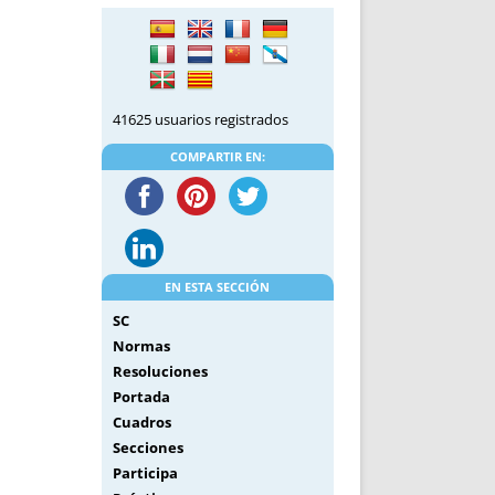
DE INICIO
PREMIO NYR
VORITOS
CONVENCIONES ANUALES
A IRPF
NUEVA ETAPA
AS
POLÍTICA DE PRIVACIDAD
41625 usuarios registrados
IJUELAS
AVISO LEGAL
POTECA
REPORTAR INCIDENCIA
COMPARTIR EN:
PERES
LOGOTIPO
CES
ENTREVISTAS
SONRISA
ENVÍA CORREO
EN ESTA SECCIÓN
CANALES DE VÍDEO
SC
Normas
Resoluciones
Portada
Cuadros
Secciones
Participa