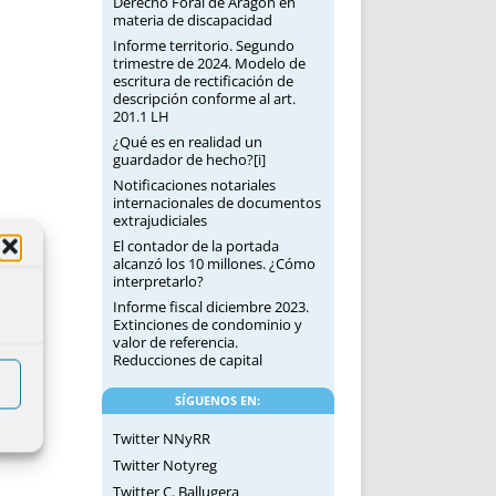
Derecho Foral de Aragón en
materia de discapacidad
Informe territorio. Segundo
trimestre de 2024. Modelo de
escritura de rectificación de
descripción conforme al art.
201.1 LH
¿Qué es en realidad un
guardador de hecho?[i]
Notificaciones notariales
internacionales de documentos
extrajudiciales
El contador de la portada
alcanzó los 10 millones. ¿Cómo
interpretarlo?
Informe fiscal diciembre 2023.
Extinciones de condominio y
valor de referencia.
Reducciones de capital
SÍGUENOS EN:
Twitter NNyRR
Twitter Notyreg
Twitter C. Ballugera