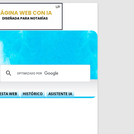
ESTA WEB
HISTÓRICO
ASISTENTE IA
A DGRN
QUÉ OFRECEMOS
 NIF
IDEARIO WEB
 LABORAL
QUIÉNES SOMOS
ÁBILES
HISTORIA