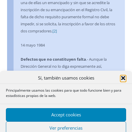
una de ellas un emancipado y sin que se acredite la
inscripción de su emancipación en el Registro Civil, la
falta de dicho requisito puramente formal no debe
impedir, si se solicita, la inscripción a favor de los otros
dos compradores.
[2]
14 mayo 1984
Defectos que no constituyen falta
.- Aunque la
Dirección General no lo diga expresamente así,
considera que una discrepancia insignificante entre la
Sí, también usamos cookies
suma del importe las cambiales y el capital garantizado
con la hipoteca, debida a un evidente error material, no
Principalmente usamos las cookies para que todo funcione bien y para
debería constituir en sí materia de recurso y podría
estadísticas propias de la web.
haberse corregido mediante acta autorizada a instancia
del propio Notario o mediante el buen sentido del
Accept cookies
funcionario calificador.
Ver preferencias
29 octubre 1984