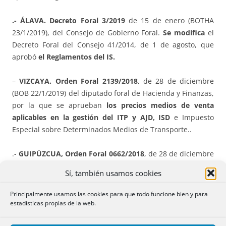
.- ÁLAVA. Decreto Foral 3/2019
de 15 de enero (BOTHA
23/1/2019), del Consejo de Gobierno Foral.
Se modifica
el
Decreto Foral del Consejo 41/2014, de 1 de agosto, que
aprobó
el Reglamentos del IS.
–
VIZCAYA. Orden Foral 2139/2018
, de 28 de diciembre
(BOB 22/1/2019) del diputado foral de Hacienda y Finanzas,
por la que se aprueban
los precios medios de venta
aplicables en la gestión del ITP y AJD, ISD
e Impuesto
Especial sobre Determinados Medios de Transporte..
.-
GUIPÚZCUA, Orden Foral 0662/2018
, de 28 de diciembre
(BOG 23/1/2019) por la que se aprueban los
precios
Sí, también usamos cookies
medios de venta aplicables en la gestión del ITP y AJD,
ISD
, Impuesto Especial sobre Determinados Medios de
Principalmente usamos las cookies para que todo funcione bien y para
Transporte e Impuesto de Patrimonio.
estadísticas propias de la web.