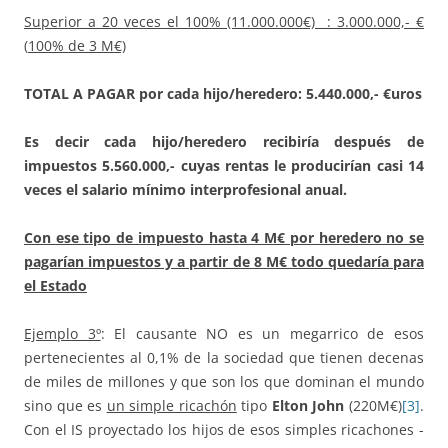
Superior a 20 veces el 100% (11.000.000
€) : 3.000.000,- €
(
100% de 3 M€)
TOTAL A PAGAR por cada hijo/heredero: 5.440.000,- €uros
Es decir cada hijo/heredero recibiría después de
impuestos 5.560.000,- cuyas rentas le producirían casi 14
veces el salario mínimo interprofesional anual.
Con ese tipo de impuesto hasta 4 M€ por heredero no se
pagarían impuestos y a partir de 8 M€ todo quedaría para
el Estado
Ejemplo 3º
: El causante NO es un megarrico de esos
pertenecientes al 0,1% de la sociedad que tienen decenas
de miles de millones y que son los que dominan el mundo
sino que es
un simple ricachón
tipo
Elton John
(220M€)
[3]
.
Con el IS proyectado los hijos de esos simples ricachones -