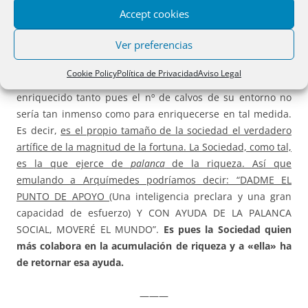
Accept cookies
Está claro que todos esos personajes cuentan con una
importante inteligencia y, además, un denodado esfuerzo
Ver preferencias
pero… si hubieran vivido toda su vida en una pequeña
aldea aislada del resto del mundo, aunque hubieran
Cookie Policy
Política de Privacidad
Aviso Legal
inventado un eficacísimo crecepelo jamás se habrían
enriquecido tanto pues el nº de calvos de su entorno no
sería tan inmenso como para enriquecerse en tal medida.
Es decir,
es el propio tamaño de la sociedad el verdadero
artífice de la magnitud de la fortuna. La Sociedad, como tal,
es la que ejerce de
palanca
de la riqueza. Así que
emulando a Arquímedes podríamos decir: “DADME EL
PUNTO DE APOYO (
Una inteligencia preclara y una gran
capacidad de esfuerzo) Y CON AYUDA DE LA PALANCA
SOCIAL, MOVERÉ EL MUNDO”.
Es pues la Sociedad quien
más colabora en la acumulación de riqueza y a «ella» ha
de retornar esa ayuda.
———