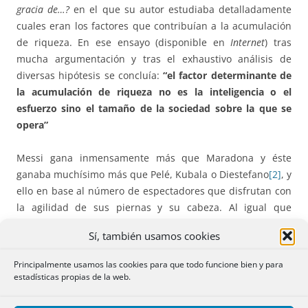
gracia de…?
en el que su autor estudiaba detalladamente
cuales eran los factores que contribuían a la acumulación
de riqueza. En ese ensayo (disponible en
Internet
) tras
mucha argumentación y tras el exhaustivo análisis de
diversas hipótesis se concluía:
“el factor determinante de
la acumulación de riqueza no es la inteligencia o el
esfuerzo sino el tamaño de la sociedad sobre la que se
opera”
Messi gana inmensamente más que Maradona y éste
ganaba muchísimo más que Pelé, Kubala o Diestefano
[2]
, y
ello en base al número de espectadores que disfrutan con
la agilidad de sus piernas y su cabeza. Al igual que
Amancio Ortega (ZARA) gana infinitamente más que un
Sí, también usamos cookies
sastre que fuera tan trabajador e inteligente como él pero
que hubiera vivido hace doscientos años. Simplemente
Principalmente usamos las cookies para que todo funcione bien y para
operan sobre mercados diferentes. Ahora la sociedad es
estadísticas propias de la web.
planetaria y Bill Gates o Zukemberg venden sus inventos
informáticos a millones de individuos en todo el mundo.