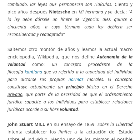
cambiado, las leyes que permanecen son ridículas.
Ciento y
pico años después
Nietzsche
en
Mi hermana y yo
decía:
“A
la ley debe dársele un límite de vigencia: diez, quince o
cincuenta años, a cuyo término cada ley debiera ser
reconsiderada y readaptada”.
Saltemos otro montón de años y leamos la actual macro
enciclopedia, Wikipedia, que nos define
Autonomía de la
voluntad
como:
un concepto procedente de la
filosofía
kantiana
que va referido a la capacidad del individuo
para dictarse sus propias
normas
morales
.
El concepto
constituye actualmente
un
principio
básico en el Derecho
privado
, que parte de la necesidad de que el ordenamiento
jurídico capacite a los individuos para establecer relaciones
jurídicas acorde a su libre
voluntad
.
John Stuart MILL
en su ensayo de 1859,
Sobre la Libertad
intenta establecer los
límites
a la actuación del Estado
sobre el individuo. Siendo uno de los mismos
el posible