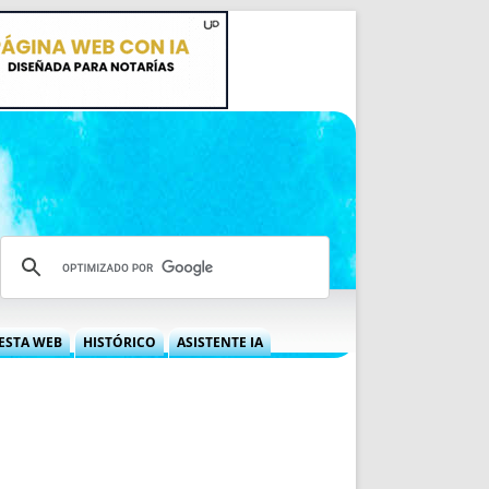
ESTA WEB
HISTÓRICO
ASISTENTE IA
A DGRN
QUÉ OFRECEMOS
 NIF
IDEARIO WEB
 LABORAL
QUIÉNES SOMOS
ÁBILES
HISTORIA