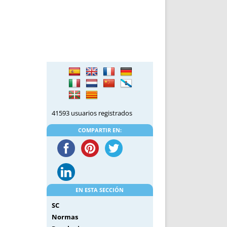
DE INICIO
PREMIO NYR
VORITOS
CONVENCIONES ANUALES
A IRPF
NUEVA ETAPA
AS
POLÍTICA DE PRIVACIDAD
IJUELAS
AVISO LEGAL
POTECA
REPORTAR INCIDENCIA
PERES
LOGOTIPO
CES
ENTREVISTAS
SONRISA
41593 usuarios registrados
ENVÍA CORREO
COMPARTIR EN:
CANALES DE VÍDEO
EN ESTA SECCIÓN
SC
Normas