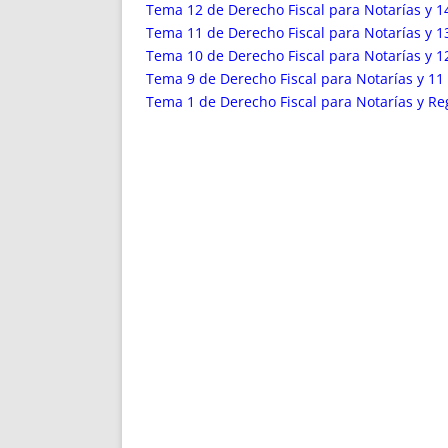
ENRIQUECIDAS
TITULARES 
Tema 12 de Derecho Fiscal para Notarías y 14
NO DESESPERES
CAT
Tema 11 de Derecho Fiscal para Notarías y 13
Tema 10 de Derecho Fiscal para Notarías y 12
A MANO
SUCESIONES 
Tema 9 de Derecho Fiscal para Notarías y 11 
FUTURAS NORMAS
GEORREFE
Tema 1 de Derecho Fiscal para Notarías y Reg
ALQUILE
TRI
LH Y C
¿SABIA
FRANCI
BÚSQUED