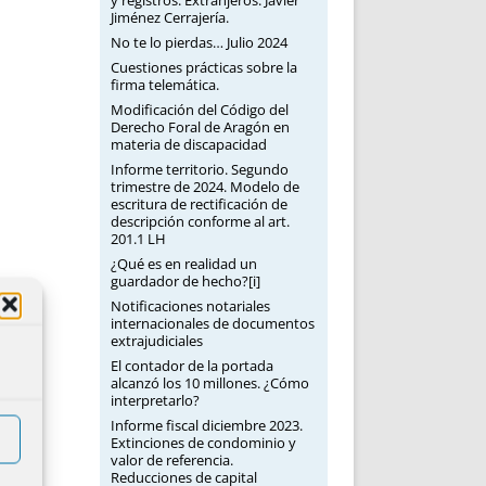
y registros: Extranjeros. Javier
Jiménez Cerrajería.
No te lo pierdas… Julio 2024
Cuestiones prácticas sobre la
firma telemática.
Modificación del Código del
Derecho Foral de Aragón en
materia de discapacidad
Informe territorio. Segundo
trimestre de 2024. Modelo de
escritura de rectificación de
descripción conforme al art.
201.1 LH
¿Qué es en realidad un
guardador de hecho?[i]
Notificaciones notariales
internacionales de documentos
extrajudiciales
El contador de la portada
alcanzó los 10 millones. ¿Cómo
interpretarlo?
Informe fiscal diciembre 2023.
Extinciones de condominio y
valor de referencia.
Reducciones de capital