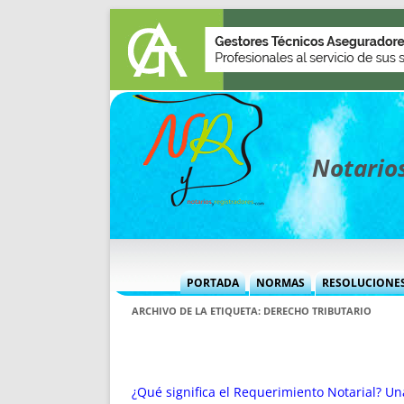
Notarios
PORTADA
NORMAS
RESOLUCIONE
MÁS USADAS (CUADRO)
INFORMES 
ARCHIVO DE LA ETIQUETA:
DERECHO TRIBUTARIO
INFORMES MENSUALES
VOCES P
MÁS DESTACADAS
VOCES M
TITULARES DESDE 2002
TITULARES
¿Qué significa el Requerimiento Notarial? U