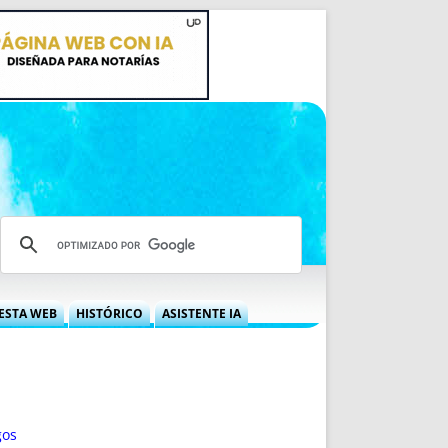
ESTA WEB
HISTÓRICO
ASISTENTE IA
A DGRN
QUÉ OFRECEMOS
 NIF
IDEARIO WEB
 LABORAL
QUIÉNES SOMOS
ÁBILES
HISTORIA
gos