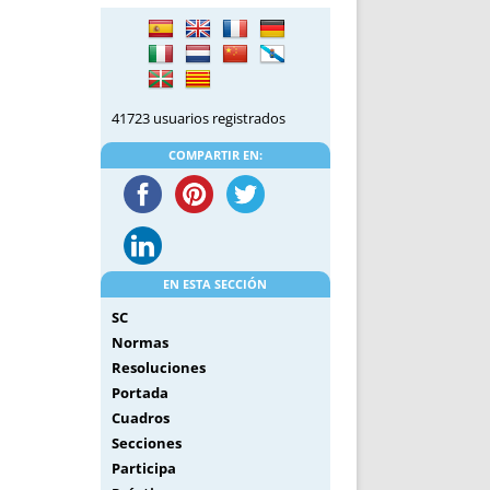
DE INICIO
PREMIO NYR
VORITOS
CONVENCIONES ANUALES
A IRPF
NUEVA ETAPA
AS
POLÍTICA DE PRIVACIDAD
41723 usuarios registrados
IJUELAS
AVISO LEGAL
POTECA
REPORTAR INCIDENCIA
COMPARTIR EN:
PERES
LOGOTIPO
CES
ENTREVISTAS
SONRISA
ENVÍA CORREO
EN ESTA SECCIÓN
CANALES DE VÍDEO
SC
Normas
Resoluciones
Portada
Cuadros
Secciones
Participa