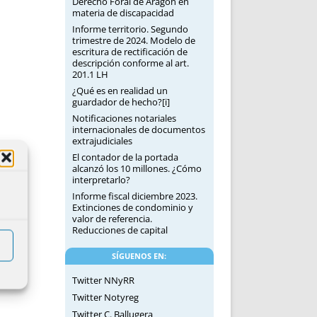
Derecho Foral de Aragón en
materia de discapacidad
Informe territorio. Segundo
trimestre de 2024. Modelo de
escritura de rectificación de
descripción conforme al art.
201.1 LH
¿Qué es en realidad un
guardador de hecho?[i]
Notificaciones notariales
internacionales de documentos
extrajudiciales
El contador de la portada
alcanzó los 10 millones. ¿Cómo
interpretarlo?
Informe fiscal diciembre 2023.
Extinciones de condominio y
valor de referencia.
Reducciones de capital
SÍGUENOS EN:
Twitter NNyRR
Twitter Notyreg
Twitter C. Ballugera