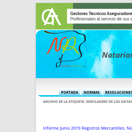
Notarios
PORTADA
NORMAS
RESOLUCIONE
MÁS USADAS (CUADRO)
INFORMES 
ARCHIVO DE LA ETIQUETA:
DESFILADERO DE LOS GAITA
INFORMES MENSUALES
VOCES P
MÁS DESTACADAS
VOCES M
TITULARES DESDE 2002
TITULARES
Informe Junio 2019 Registros Mercantiles. 