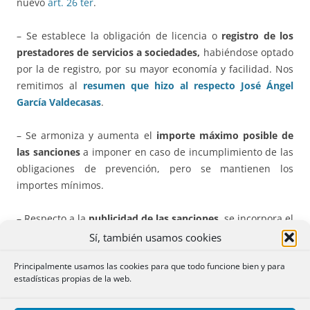
nuevo
art. 26 ter
.
– Se establece la obligación de licencia o
registro de los
prestadores de servicios a sociedades,
habiéndose optado
por la de registro, por su mayor economía y facilidad. Nos
remitimos al
resumen que hizo al respecto José Ángel
García Valdecasas
.
– Se armoniza y aumenta el
importe máximo posible de
las sanciones
a imponer en caso de incumplimiento de las
obligaciones de prevención, pero se mantienen los
importes mínimos.
– Respecto a la
publicidad de las sanciones
, se incorpora el
elemento adicional de la
publicidad anónima
de las
Sí, también usamos cookies
sanciones impuestas, en el caso de que no se acuerde la
Principalmente usamos las cookies para que todo funcione bien y para
publicación.
estadísticas propias de la web.
– Se desarrollan los
canales de denuncias
, tanto públicos,