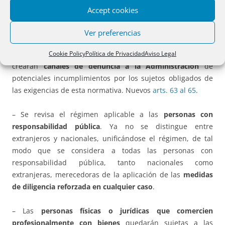
como en el ámbito de los propios sujetos obligados de la
Accept cookies
ley. Los sujetos obligados deberán contar con canales
específicos para la
denuncia interna
de conductas
Ver preferencias
contrarias a la ley o a los procedimientos internos de la
entidad aprobados para dar cumplimiento a aquélla. Y se
Cookie Policy
Política de Privacidad
Aviso Legal
crearán
canales de denuncia a la Administración
de
potenciales incumplimientos por los sujetos obligados de
las exigencias de esta normativa. Nuevos
arts. 63 al 65
.
– Se revisa el régimen aplicable a las
personas con
responsabilidad pública
. Ya no se distingue entre
extranjeros y nacionales, unificándose el régimen, de tal
modo que se considera a todas las personas con
responsabilidad pública, tanto nacionales como
extranjeras, merecedoras de la aplicación de las
medidas
de diligencia reforzada en cualquier caso
.
– Las
personas físicas o jurídicas que comercien
profesionalmente con bienes
quedarán sujetas a las