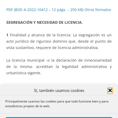
PDF (BOE-A-2022-10412 – 12 págs. – 250 KB)
Otros formatos
SEGREGACIÓN Y NECESIDAD DE LICENCIA.
1
Finalidad y alcance de la licencia: La segregación es un
acto jurídico de riguroso dominio que, desde el punto de
vista sustantivo, requiere de licencia administrativa.
La licencia municipal -o la declaración de innecesariedad
de la misma- acreditan la legalidad administrativa y
urbanística vigente.
La segregación deberá acomodarse a la preceptiva licencia
Sí, también usamos cookies
sin que pueda ni el registrador ni el notario modificar los
términos de su obtención.
Principalmente usamos las cookies para que todo funcione bien y para
estadísticas propias de la web.
En ningún caso pueden admitirse discrepancias que
impliquen una reordenación de terrenos diferente a la