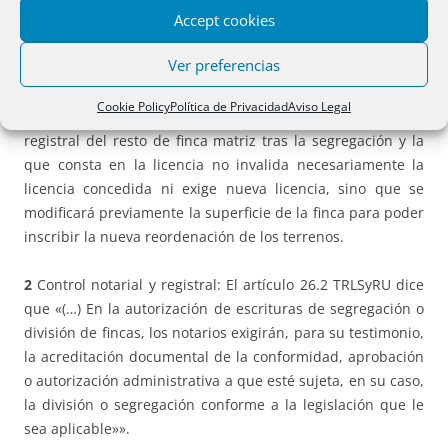
Accept cookies
resultante de la modificación hipotecaria para la que se
concedió la licencia. (RR. 12 de noviembre de 2013 y 29 de
Ver preferencias
septiembre de 2017).
Cookie Policy
Política de Privacidad
Aviso Legal
No obstante, la falta de coincidencia entre la superficie
registral del resto de finca matriz tras la segregación y la
que consta en la licencia no invalida necesariamente la
licencia concedida ni exige nueva licencia, sino que se
modificará previamente la superficie de la finca para poder
inscribir la nueva reordenación de los terrenos.
2
Control notarial y registral: El artículo 26.2 TRLSyRU dice
que «(…) En la autorización de escrituras de segregación o
división de fincas, los notarios exigirán, para su testimonio,
la acreditación documental de la conformidad, aprobación
o autorización administrativa a que esté sujeta, en su caso,
la división o segregación conforme a la legislación que le
sea aplicable»».