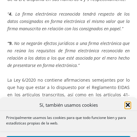
“
4.
La firma electrónica reconocida tendrá respecto de los
datos consignados en forma electrónica el mismo valor que la
firma manuscrita en relación con los consignados en papel.”
“9.
No se negarán efectos jurídicos a una firma electrónica que
no reúna los requisitos de firma electrónica reconocida en
relación a los datos a los que esté asociada por el mero hecho
de presentarse en forma electrónica.”
La Ley 6/2020 no contiene afirmaciones semejantes por lo
que hay que estar a lo dispuesto por el Reglamento EIDAS
en los artículos transcritos, así como en los artículos 41-
relativo al efecto jurídico de los sellos de tiempo
Sí, también usamos cookies
electrónico-, 43 -relativo al efecto jurídico de un servicio de
entrega electrónica certificada- y 46 -relativo a los efectos
Principalmente usamos las cookies para que todo funcione bien y para
estadísticas propias de la web.
jurídicos de los documentos electrónicos-