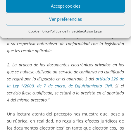
A nivel nacional, a los efectos jurídicos de los documentos
Accept cookies
electrónicos se refiere el art. 3 de la Ley 6/2020, conforme
al cual:
Ver preferencias
“
1.
Los documentos electrónicos públicos, administrativos y
Cookie Policy
Política de Privacidad
Aviso Legal
privados, tienen el valor y la eficacia jurídica que corresponda
a su respectiva naturaleza, de conformidad con la legislación
que les resulte aplicable.
2. La prueba de los documentos electrónicos privados en los
que se hubiese utilizado un servicio de confianza no cualificado
se regirá por lo dispuesto en el apartado 3 del
artículo 326 de
la Ley 1/2000, de 7 de enero, de Enjuiciamiento Civil
. Si el
servicio fuese cualificado, se estará a lo previsto en el apartado
4 del mismo precepto.”
Una lectura atenta del precepto nos muestra que, pese a
su rúbrica, en realidad, no regula “los efectos jurídicos de
los documentos electrónicos” en tanto que electrónicos, los