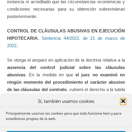
instancia ni acreditado que las circunstancias económicas y
condiciones necesarias para su obtención sobrevinieran
posteriormente.
CONTROL DE CLÁUSULAS ABUSIVAS EN EJECUCIÓN
HIPOTECARIA.
Sentencia 44/2022, de 21 de marzo de
2022..
Se otorga el amparo en aplicación de la doctrina relativa a la
ausencia del control judicial sobre las cláusulas
abusivas
. En la medida en que
el juez no examinó en
ningún momento del procedimiento el carácter abusivo
de las cláusulas del contrato
, vulneró el derecho a la tutela
judicial efectiva de los recurrentes.
Sí, también usamos cookies
SECCIÓN II
Principalmente usamos las cookies para que todo funcione bien y para
estadísticas propias de la web.
Se publica el Resultado del
Concurso de Registros nº