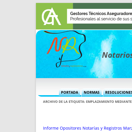
Notarios
PORTADA
NORMAS
RESOLUCIONE
MÁS USADAS (CUADRO)
INFORMES 
ARCHIVO DE LA ETIQUETA:
EMPLAZAMIENTO MEDIANTE
INFORMES MENSUALES
VOCES P
MÁS DESTACADAS
VOCES M
TITULARES DESDE 2002
TITULARES
Informe Opositores Notarías y Registros Mar