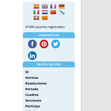
DE INICIO
PREMIO NYR
VORITOS
CONVENCIONES ANUALES
A IRPF
NUEVA ETAPA
AS
POLÍTICA DE PRIVACIDAD
41599 usuarios registrados
IJUELAS
AVISO LEGAL
POTECA
REPORTAR INCIDENCIA
COMPARTIR EN:
PERES
LOGOTIPO
CES
ENTREVISTAS
SONRISA
ENVÍA CORREO
EN ESTA SECCIÓN
CANALES DE VÍDEO
SC
Normas
Resoluciones
Portada
Cuadros
Secciones
Participa