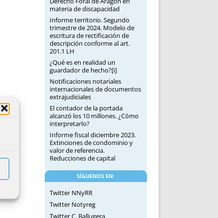
Derecho Foral de Aragón en
materia de discapacidad
Informe territorio. Segundo
trimestre de 2024. Modelo de
escritura de rectificación de
descripción conforme al art.
201.1 LH
¿Qué es en realidad un
guardador de hecho?[i]
Notificaciones notariales
internacionales de documentos
extrajudiciales
El contador de la portada
alcanzó los 10 millones. ¿Cómo
interpretarlo?
Informe fiscal diciembre 2023.
Extinciones de condominio y
valor de referencia.
Reducciones de capital
SÍGUENOS EN:
Twitter NNyRR
Twitter Notyreg
Twitter C. Ballugera