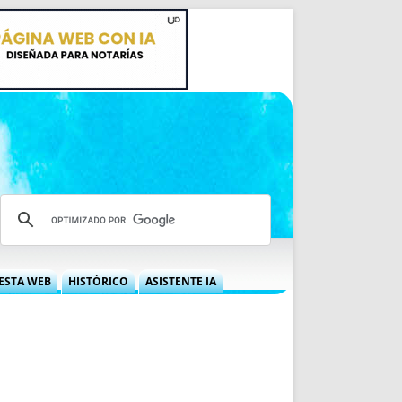
ESTA WEB
HISTÓRICO
ASISTENTE IA
A DGRN
QUÉ OFRECEMOS
 NIF
IDEARIO WEB
 LABORAL
QUIÉNES SOMOS
ÁBILES
HISTORIA