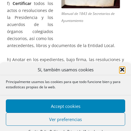
f)
Certificar
todos los
actos o resoluciones de
Manual de 1843 de Secretarios de
la Presidencia y los
Ayuntamiento
acuerdos de los
órganos colegiados
decisorios, así como los
antecedentes, libros y documentos de la Entidad Local.
h) Anotar en los expedientes, bajo firma, las resoluciones y
acuerdos que recaigan, así como
notificar
dichas
Sí, también usamos cookies
resoluciones y acuerdos en la forma establecida en la
normativa aplicable.
Principalmente usamos las cookies para que todo funcione bien y para
estadísticas propias de la web.
i) Actuar como fedatario en la formalización de todos los
contratos
, convenios y documentos análogos en que
Accept cookies
intervenga la Entidad Local.
Ver preferencias
Respecto a los
puestos reservados
a estos funcionarios, se
incluyen los de secretaría, intervención, tesorería y puestos