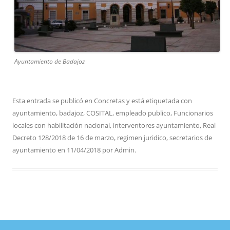
Ayuntamiento de Badajoz
Esta entrada se publicó en
Concretas
y está etiquetada con
ayuntamiento
,
badajoz
,
COSITAL
,
empleado publico
,
Funcionarios
locales con habilitación nacional
,
interventores ayuntamiento
,
Real
Decreto 128/2018 de 16 de marzo
,
regimen juridico
,
secretarios de
ayuntamiento
en
11/04/2018
por
Admin
.