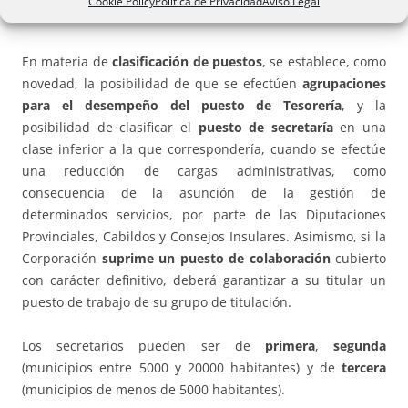
Cookie Policy
Política de Privacidad
Aviso Legal
de colaboración con los anteriores.
En materia de
clasificación de puestos
, se establece, como
novedad, la posibilidad de que se efectúen
agrupaciones
para el desempeño del puesto de Tesorería
, y la
posibilidad de clasificar el
puesto de secretaría
en una
clase inferior a la que correspondería, cuando se efectúe
una reducción de cargas administrativas, como
consecuencia de la asunción de la gestión de
determinados servicios, por parte de las Diputaciones
Provinciales, Cabildos y Consejos Insulares. Asimismo, si la
Corporación
suprime un puesto de colaboración
cubierto
con carácter definitivo, deberá garantizar a su titular un
puesto de trabajo de su grupo de titulación.
Los secretarios pueden ser de
primera
,
segunda
(municipios entre 5000 y 20000 habitantes) y de
tercera
(municipios de menos de 5000 habitantes).