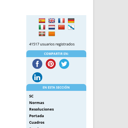
DE INICIO
PREMIO NYR
VORITOS
CONVENCIONES ANUALES
A IRPF
NUEVA ETAPA
AS
POLÍTICA DE PRIVACIDAD
IJUELAS
AVISO LEGAL
POTECA
REPORTAR INCIDENCIA
41517 usuarios registrados
PERES
LOGOTIPO
COMPARTIR EN:
CES
ENTREVISTAS
SONRISA
ENVÍA CORREO
CANALES DE VÍDEO
EN ESTA SECCIÓN
SC
Normas
Resoluciones
Portada
Cuadros