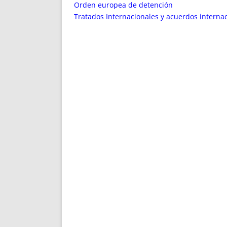
ENRIQUECIDAS
TITULARES 
Orden europea de detención
NO DESESPERES
CAT
Tratados Internacionales y acuerdos internac
A MANO
SUCESIONES 
FUTURAS NORMAS
GEORREFE
ALQUILE
TRI
LH Y C
¿SABIA
FRANCI
BÚSQUED