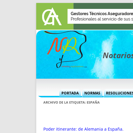
Notarios
PORTADA
NORMAS
RESOLUCIONE
MÁS USADAS (CUADRO)
INFORMES 
ARCHIVO DE LA ETIQUETA:
ESPAÑA
INFORMES MENSUALES
VOCES P
MÁS DESTACADAS
VOCES M
TITULARES DESDE 2002
TITULARES
Poder itinerante: de Alemania a España.