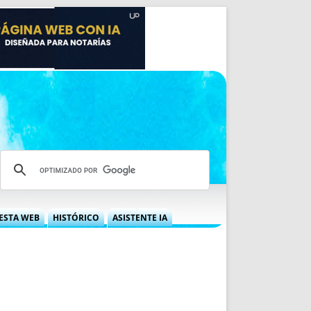
ESTA WEB
HISTÓRICO
ASISTENTE IA
A DGRN
QUÉ OFRECEMOS
 NIF
IDEARIO WEB
 LABORAL
QUIÉNES SOMOS
ÁBILES
HISTORIA