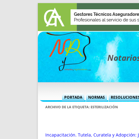
Notarios
PORTADA
NORMAS
RESOLUCIONE
MÁS USADAS (CUADRO)
INFORMES 
ARCHIVO DE LA ETIQUETA:
ESTERILIZACIÓN
INFORMES MENSUALES
VOCES P
MÁS DESTACADAS
VOCES M
TITULARES DESDE 2002
TITULARES
Incapacitación. Tutela, Curatela y Adopción: