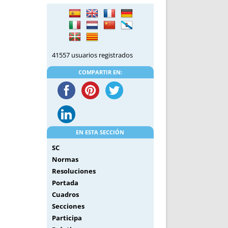
DE INICIO
PREMIO NYR
VORITOS
CONVENCIONES ANUALES
A IRPF
NUEVA ETAPA
AS
POLÍTICA DE PRIVACIDAD
41557 usuarios registrados
IJUELAS
AVISO LEGAL
POTECA
REPORTAR INCIDENCIA
COMPARTIR EN:
PERES
LOGOTIPO
CES
ENTREVISTAS
SONRISA
ENVÍA CORREO
EN ESTA SECCIÓN
CANALES DE VÍDEO
SC
Normas
Resoluciones
Portada
Cuadros
Secciones
Participa