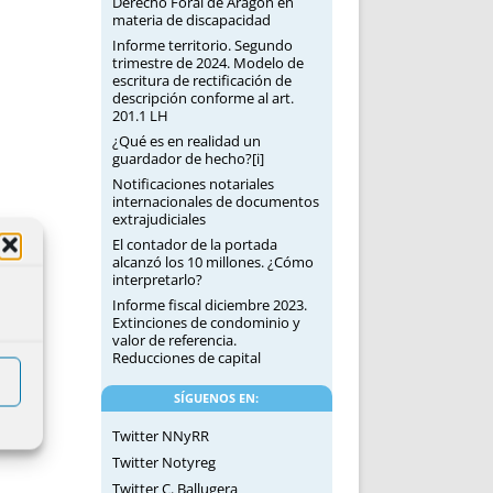
Derecho Foral de Aragón en
materia de discapacidad
Informe territorio. Segundo
trimestre de 2024. Modelo de
escritura de rectificación de
descripción conforme al art.
201.1 LH
¿Qué es en realidad un
guardador de hecho?[i]
Notificaciones notariales
internacionales de documentos
extrajudiciales
El contador de la portada
alcanzó los 10 millones. ¿Cómo
interpretarlo?
Informe fiscal diciembre 2023.
Extinciones de condominio y
valor de referencia.
Reducciones de capital
SÍGUENOS EN:
Twitter NNyRR
Twitter Notyreg
Twitter C. Ballugera