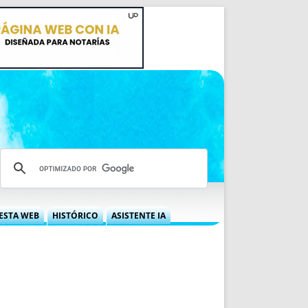
ESTA WEB
HISTÓRICO
ASISTENTE IA
A DGRN
QUÉ OFRECEMOS
 NIF
IDEARIO WEB
 LABORAL
QUIÉNES SOMOS
ÁBILES
HISTORIA