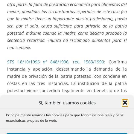
otra parte, la falta de prestación económica para alimentos del
menor, atendidas las circunstancias especiales de este caso (en
que la madre tiene un importante puesto profesional), pueda
ser, por sí sola, causa suficiente para privarle de la patria
potestad, máxime cuando la madre, como declara probado la
sentencia recurrida, «nunca ha reclamado alimentos para el
hijo común».
STS 18/10/1996 nº 848/1996, rec. 1563/1990
: Confirma
instancia y apelación, desestimando la demanda de la
madre de privación de la patria potestad, con condena en
costas en las tres instancias. La institución de la patria
potestad viene concedida legalmente en beneficio de los
hijos y requiere por parte de los padres el cumplimiento
Sí, también usamos cookies
de los deberes prevenidos en el artículo 154 CC pero en
atención al sentido y significación de la misma, su
Principalmente usamos las cookies para que todo funcione bien y para
privación, sea temporal, parcial o total, requiere, de
estadísticas propias de la web.
manera ineludible, la inobservancia de aquellos deberes
de modo constante, grave y peligroso para el beneficiario y