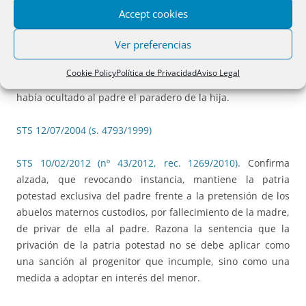
Accept cookies
destinatario de la patria potestad, el hijo.
Ver preferencias
STS 27/11/2003 (s. 1127/2003, rec. 500/1998):
No procede la
privación de la patria potestad si el padre no ha podido
Cookie Policy
Política de Privacidad
Aviso Legal
cumplir sus obligaciones parentales porque la madre
había ocultado al padre el paradero de la hija.
STS 12/07/2004 (s. 4793/1999)
STS 10/02/2012 (nº 43/2012, rec. 1269/2010).
Confirma
alzada, que revocando instancia, mantiene la patria
potestad exclusiva del padre frente a la pretensión de los
abuelos maternos custodios, por fallecimiento de la madre,
de privar de ella al padre. Razona la sentencia que la
privación de la patria potestad no se debe aplicar como
una sanción al progenitor que incumple, sino como una
medida a adoptar en interés del menor.