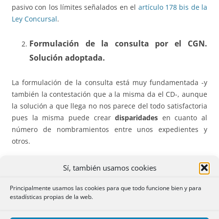
pasivo con los límites señalados en el
artículo 178 bis de la
Ley Concursal
.
Formulación de la consulta por el CGN.
Solución adoptada.
La formulación de la consulta está muy fundamentada -y
también la contestación que a la misma da el CD-, aunque
la solución a que llega no nos parece del todo satisfactoria
pues la misma puede crear
disparidades
en cuanto al
número de nombramientos entre unos expedientes y
otros.
En definitiva la DG, tras desechar alguna de las
Sí, también usamos cookies
propuestas, como la de señalar al inicio del expediente el
número de nombramientos que deban hacerse, entiende
Principalmente usamos las cookies para que todo funcione bien y para
estadísticas propias de la web.
que, “si transcurre el plazo de
dos meses
a contar desde el
primer intento de designación de mediador concursal, sin