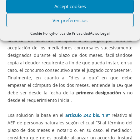
que se produzca la aceptación de ninguno de los
Accept cookies
mediadores designados por el procedimiento secuencial
previsto en el
artículo 233 LC
,
el Notario podrá cerrar el
Ver preferencias
expediente
, debiendo hacer constar en la diligencia de
cierre que el mismo se produce por la imposibilidad de
Cookie Policy
Política de Privacidad
Aviso Legal
alcanzar un acuerdo extrajudicial de pagos por falta de
aceptación de los mediadores concursales sucesivamente
designados durante el plazo de dos meses, facilitándose
copia al deudor requirente a fin de que pueda instar, en su
caso, el concurso consecutivo ante el juzgado competente”.
Finalmente, en cuanto al “dies a quo” en que debe
empezar el cómputo de los dos meses, entiende la DG que
debe ser desde la fecha de la
primera designación
y no
desde el requerimiento inicial.
Esa solución la basa en el
artículo 242 bis, 1,9º
relativo al
AEP de personas naturales según el cual “Si al término del
plazo de dos meses el notario o, en su caso, el mediador,
considera que no es posible alcanzar un acuerdo, instará