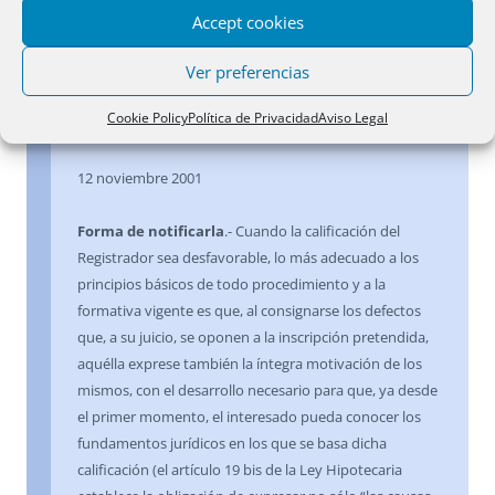
Registro, que no pueden dejar de tomarse en
Accept cookies
consideración (en este caso hubo una primera
Ver preferencias
calificación de fecha 11 de mayo de 1998 y una
segunda, la que motivó este recurso, fechada el 12 de
Cookie Policy
Política de Privacidad
Aviso Legal
julio de 1999).
12 noviembre 2001
Forma de notificarla
.- Cuando la calificación del
Registrador sea desfavorable, lo más adecuado a los
principios básicos de todo procedimiento y a la
formativa vigente es que, al consignarse los defectos
que, a su juicio, se oponen a la inscripción pretendida,
aquélla exprese también la íntegra motivación de los
mismos, con el desarrollo necesario para que, ya desde
el primer momento, el interesado pueda conocer los
fundamentos jurídicos en los que se basa dicha
calificación (el artículo 19 bis de la Ley Hipotecaria