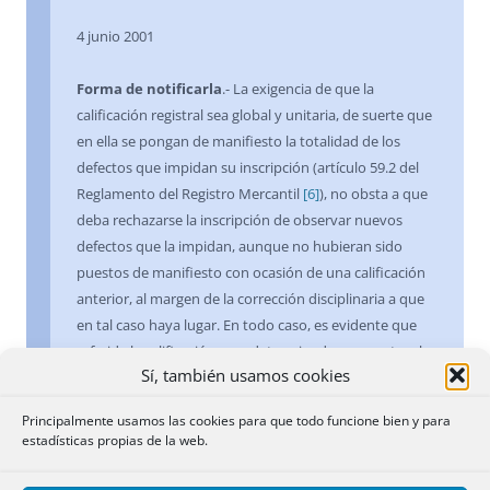
4 junio 2001
Forma de notificarla
.- La exigencia de que la
calificación registral sea global y unitaria, de suerte que
en ella se pongan de manifiesto la totalidad de los
defectos que impidan su inscripción (artículo 59.2 del
Reglamento del Registro Mercantil
[6]
), no obsta a que
deba rechazarse la inscripción de observar nuevos
defectos que la impidan, aunque no hubieran sido
puestos de manifiesto con ocasión de una calificación
anterior, al margen de la corrección disciplinaria a que
en tal caso haya lugar. En todo caso, es evidente que
referida la calificación a un determinado momento, el
Sí, también usamos cookies
de la presentación del título en el Registro, transcurrido
el plazo de vigencia del asiento de presentación y ante
Principalmente usamos las cookies para que todo funcione bien y para
una nueva presentación de aquél, pueden haber
estadísticas propias de la web.
surgido en ese intervalo de tiempo nuevos obstáculos,
en especial los derivados del contenido del propio