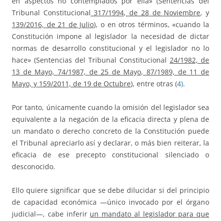
en aspectos no contemplados por ella» (Sentencias del
Tribunal Constitucional
317/1994, de 28 de Noviembre
, y
139/2016, de 21 de Julio
), o en otros términos, «cuando la
Constitución impone al legislador la necesidad de dictar
normas de desarrollo constitucional y el legislador no lo
hace» (Sentencias del Tribunal Constitucional
24/1982, de
13 de Mayo, 74/1987, de 25 de Mayo, 87/1989, de 11 de
Mayo, y 159/2011, de 19 de Octubre
), entre otras (
4)
.
Por tanto, únicamente cuando la omisión del legislador sea
equivalente a la negación de la eficacia directa y plena de
un mandato o derecho concreto de la Constitución puede
el Tribunal apreciarlo así y declarar, o más bien reiterar, la
eficacia de ese precepto constitucional silenciado o
desconocido.
Ello quiere significar que se debe dilucidar si del principio
de capacidad económica —único invocado por el órgano
judicial—, cabe inferir
un mandato al legislador para que