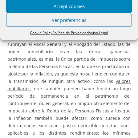
Accept cookies
de la supresión de los coeficientes de corrección
monetaria
; en el caso que nos ocupa, el preámbulo de la
Ver preferencias
Ley 26/2014, de 27 de Noviembre
, justifica la eliminación
d
e los coeficientes de corrección monetaria para los
Cookie Policy
Política de Privacidad
Aviso Legal
inmuebles en razones de «neutralidad» y «equidad»
; como
subrayan el Fiscal General y el Abogado del Estado, las de
origen inmobiliario eran las únicas ganancias
patrimoniales, es más, la única partida del Impuesto sobre
la Renta de las Personas Físicas, en la que se practicaba un
ajuste por la inflación, ya que esta no se tiene en cuenta en
la transmisión de ningún otro activo, como los
valores
mobiliarios
, que también pueden haber tenido un largo
período de permanencia en el patrimonio del
contribuyente; ni, en general, en ningún otro elemento del
Impuesto sobre la Renta de las Personas Físicas a los que
la inflación también puede afectar, como sucede con
determinadas exenciones, gastos deducibles y reducciones
aplicables a los distintos rendimientos; los mínimos