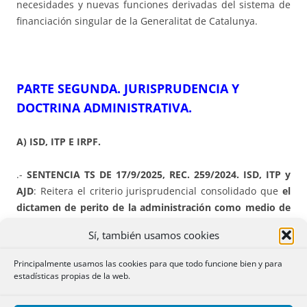
necesidades y nuevas funciones derivadas del sistema de
financiación singular de la Generalitat de Catalunya.
PARTE SEGUNDA. JURISPRUDENCIA Y
DOCTRINA ADMINISTRATIVA.
A) ISD, ITP E IRPF.
.-
SENTENCIA TS DE 17/9/2025, REC. 259/2024. ISD, ITP y
AJD
: Reitera el criterio jurisprudencial consolidado que
el
dictamen de perito de la administración como medio de
comprobación exige la visita del técnico, tanto exterior
Sí, también usamos cookies
como interior al inmueble,
salvo que no se permita el
acceso o concurra otra circunstancia que éste debe
Principalmente usamos las cookies para que todo funcione bien y para
justificar.
estadísticas propias de la web.
(…) “CUARTO.- Contenido interpretativo de esta sentencia.