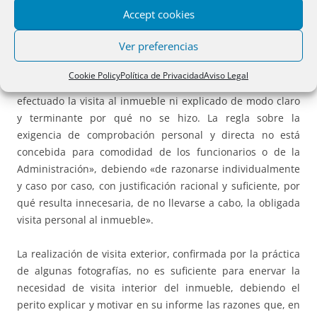
Accept cookies
Reiterando nuestra doctrina contenida, entre otras, en las
Ver preferencias
STS de 4 de julio de 2023 -rec. 7756/2021- y de 24 de junio
de 2025 -rec 6908/2023-, no cabe considerar motivada de
Cookie Policy
Política de Privacidad
Aviso Legal
forma suficiente la pericial efectuada cuando «no se ha
efectuado la visita al inmueble ni explicado de modo claro
y terminante por qué no se hizo. La regla sobre la
exigencia de comprobación personal y directa no está
concebida para comodidad de los funcionarios o de la
Administración», debiendo «de razonarse individualmente
y caso por caso, con justificación racional y suficiente, por
qué resulta innecesaria, de no llevarse a cabo, la obligada
visita personal al inmueble».
La realización de visita exterior, confirmada por la práctica
de algunas fotografías, no es suficiente para enervar la
necesidad de visita interior del inmueble, debiendo el
perito explicar y motivar en su informe las razones que, en