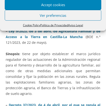
parcelas forestales o de monte con superficies mayores,
Accept cookies
serán divisibles siempre y cuando ninguna de las parcelas
que resulten de la división sea inferior a las diez hectáreas
Ver preferencias
(art. 24).
Cookie Policy
Política de Privacidad
Aviso Legal
–
Ley 9/2023, de 3 de abril, de Agricultura Familiar y de
Acceso a la Tierra en Castilla-La Mancha
(BOE n.º
121/2023, de 22 de mayo).
Sinopsis:
tiene por objeto establecer el marco jurídico
regulador de las actuaciones de la Administración regional
para el fomento y desarrollo de la agricultura familiar, así
como de otras medidas adicionales que permitan
consolidar y fijar la población en las zonas rurales. Regula
las explotaciones familiares agrarias, las zonas de
protección agraria, el Banco de Tierras y la infrautilización
de suelo agrario.
–
Decreto 37/2023, de 4 de abril, por el que se regula el