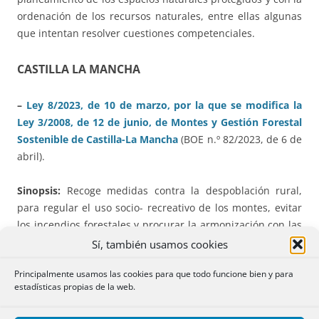
ordenación de los recursos naturales, entre ellas algunas
que intentan resolver cuestiones competenciales.
CASTILLA LA MANCHA
–
Ley 8/2023, de 10 de marzo, por la que se modifica la
Ley 3/2008, de 12 de junio, de Montes y Gestión Forestal
Sostenible de Castilla-La Mancha
(BOE n.º 82/2023, de 6 de
abril).
Sinopsis:
Recoge medidas contra la despoblación rural,
para regular el uso socio- recreativo de los montes, evitar
los incendios forestales y procurar la armonización con las
diferentes estrategias y normas de la Unión Europea.
Sí, también usamos cookies
Principalmente usamos las cookies para que todo funcione bien y para
⇒
Serán
indivisibles
, salvo por causa no imputable a la
estadísticas propias de la web.
persona propietaria, las parcelas forestales o de monte
cuya superficie sea inferior a treinta hectáreas. Las