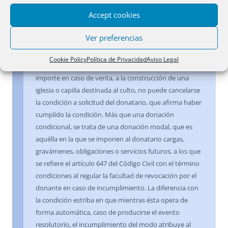
Accept cookies
16 octubre 1991
Ver preferencias
Impuesta al donatario: efectos
.- Inscrita una finca
adquirida por donación sujeta a condición resolutoria
Cookie Policy
Política de Privacidad
Aviso Legal
para el caso de que el donatario no la destinase, o su
importe en caso de venta, a la construcción de una
iglesia o capilla destinada al culto, no puede cancelarse
la condición a solicitud del donatario, que afirma haber
cumplido la condición. Más que una donación
condicional, se trata de una donación modal, que es
aquélla en la que se imponen al donatario cargas,
gravámenes, obligaciones o servicios futuros, a los que
se refiere el artículo 647 del Código Civil con el término
condiciones al regular la facultad de revocación por el
donante en caso de incumplimiento. La diferencia con
la condición estriba en que mientras ésta opera de
forma automática, caso de producirse el evento
resolutorio, el incumplimiento del modo atribuye al