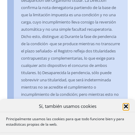
desaparición del Organismo titular. La Dirección
confirma la nota denegatoria partiendo de la base de
que la limitación impuesta es una condición y no una
carga, cuyo incumplimiento lleva consigo la reversión
automática y no una simple facultad recuperatoria.
Dicho esto, distingue: a) Durante la fase de pendencia
de la condición -que se produce mientras no transcurre
el plazo señalado- el Registro refleja dos titularidades
contrapuestas y complementarias, lo que exige para
cualquier acto dispositivo el concurso de ambos
titulares. b) Desaparecida la pendencia, sólo puede
sobrevivir una titularidad, que será indeterminada
mientras no se acredite el cumplimiento o
incumplimiento de la condición; pero mientras esto no
ocurra, los principios de legitimación y tracto deben
Sí, también usamos cookies
impedir que se inscriba una transmisión del pleno
derecho otorgada unilateralmente por uno de los
Principalmente usamos las cookies para que todo funcione bien y para
interesados sin justificar el hecho que debería producir
estadísticas propias de la web.
la desaparición de la condición.