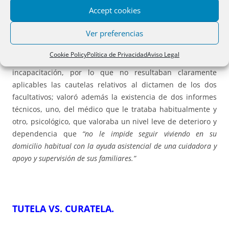
Accept cookies
declaran la nulidad del testamento por los mismos motivos
que respecto del otorgado con posterioridad. La casación
Ver preferencias
estima el recurso y declara la validez del testamento,
apreciando que en el momento de su otorgamiento solo
Cookie Policy
Política de Privacidad
Aviso Legal
había auto de medidas provisionales pero no sentencia de
incapacitación, por lo que no resultaban claramente
aplicables las cautelas relativos al dictamen de los dos
facultativos; valoró además la existencia de dos informes
técnicos, uno, del médico que le trataba habitualmente y
otro, psicológico, que valoraba un nivel leve de deterioro y
dependencia que
“no le impide seguir viviendo en su
domicilio habitual con la ayuda asistencial de una cuidadora y
apoyo y supervisión de sus familiares.”
TUTELA VS. CURATELA.