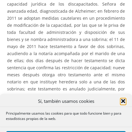
capacidad jurídica de los discapacitados. Señora de
avanzada edad, diagnosticada de Alzheimer; en febrero de
2011 se adoptan medidas cautelares en un procedimiento
de modificación de la capacidad, por las que se le priva de
toda facultad de administración y disposición de sus
bienes y se nombra administradora a una sobrina; el 11 de
mayo de 2011 hace testamento a favor de dos sobrinas,
acudiendo a la notaría acompañada por el marido de una
de ellas; dos días después de hacer testamento se dicta
sentencia que confirma las restricción de capacidad; nueve
meses después otorga otro testamento ante el mismo
notario en que instituye heredera solo a una de las dos
sobrinas; este testamento es anulado judicialmente, por
hallarse incapacitada la testadora sin que el notario
Sí, también usamos cookies
recabara el informe de los dos facultativos previsto en el
art 665 Código Civil, lo que se confirma en primera y
Principalmente usamos las cookies para que todo funcione bien y para
segunda instancia; queda subsistente el primer
estadísticas propias de la web.
testamento, que es impugnado por la coheredera
instituida en el mismo; la primera instancia y la apelación