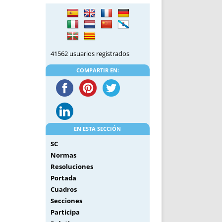
DE INICIO
PREMIO NYR
VORITOS
CONVENCIONES ANUALES
A IRPF
NUEVA ETAPA
AS
POLÍTICA DE PRIVACIDAD
41562 usuarios registrados
IJUELAS
AVISO LEGAL
POTECA
REPORTAR INCIDENCIA
COMPARTIR EN:
PERES
LOGOTIPO
CES
ENTREVISTAS
SONRISA
ENVÍA CORREO
EN ESTA SECCIÓN
CANALES DE VÍDEO
SC
Normas
Resoluciones
Portada
Cuadros
Secciones
Participa