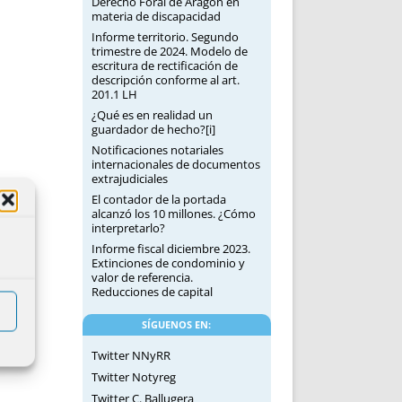
Derecho Foral de Aragón en
materia de discapacidad
Informe territorio. Segundo
trimestre de 2024. Modelo de
escritura de rectificación de
descripción conforme al art.
201.1 LH
¿Qué es en realidad un
guardador de hecho?[i]
Notificaciones notariales
internacionales de documentos
extrajudiciales
El contador de la portada
alcanzó los 10 millones. ¿Cómo
interpretarlo?
Informe fiscal diciembre 2023.
Extinciones de condominio y
valor de referencia.
Reducciones de capital
SÍGUENOS EN:
Twitter NNyRR
Twitter Notyreg
Twitter C. Ballugera