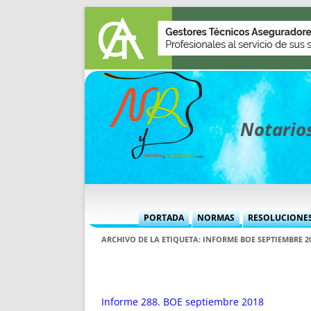
Notarios
PORTADA
NORMAS
RESOLUCIONE
MÁS USADAS (CUADRO)
INFORMES 
ARCHIVO DE LA ETIQUETA:
INFORME BOE SEPTIEMBRE 2
INFORMES MENSUALES
VOCES P
MÁS DESTACADAS
VOCES M
TITULARES DESDE 2002
TITULARES
Informe 288. BOE septiembre 2018