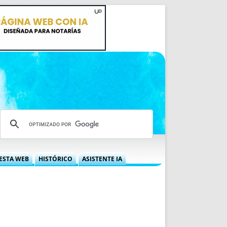
ESTA WEB
HISTÓRICO
ASISTENTE IA
A DGRN
QUÉ OFRECEMOS
 NIF
IDEARIO WEB
 LABORAL
QUIÉNES SOMOS
ÁBILES
HISTORIA