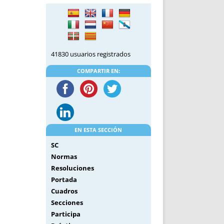
DE INICIO
PREMIO NYR
VORITOS
CONVENCIONES ANUALES
A IRPF
NUEVA ETAPA
AS
POLÍTICA DE PRIVACIDAD
41830 usuarios registrados
IJUELAS
AVISO LEGAL
POTECA
REPORTAR INCIDENCIA
COMPARTIR EN:
PERES
LOGOTIPO
CES
ENTREVISTAS
SONRISA
ENVÍA CORREO
EN ESTA SECCIÓN
CANALES DE VÍDEO
SC
Normas
Resoluciones
Portada
Cuadros
Secciones
Participa