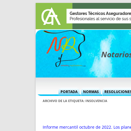
Notarios
PORTADA
NORMAS
RESOLUCIONE
MÁS USADAS (CUADRO)
INFORMES 
ARCHIVO DE LA ETIQUETA:
INSOLVENCIA
INFORMES MENSUALES
VOCES P
MÁS DESTACADAS
VOCES M
TITULARES DESDE 2002
TITULARES
Informe mercantil octubre de 2022. Los plane