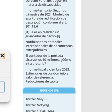
Derecho Foral de Aragón en
materia de discapacidad
Informe territorio. Segundo
trimestre de 2024. Modelo de
escritura de rectificación de
descripción conforme al art.
201.1 LH
¿Qué es en realidad un
guardador de hecho?[i]
Notificaciones notariales
internacionales de documentos
extrajudiciales
El contador de la portada
alcanzó los 10 millones. ¿Cómo
interpretarlo?
Informe fiscal diciembre 2023.
Extinciones de condominio y
valor de referencia.
Reducciones de capital
SÍGUENOS EN:
Twitter NNyRR
Twitter Notyreg
Twitter C. Ballugera