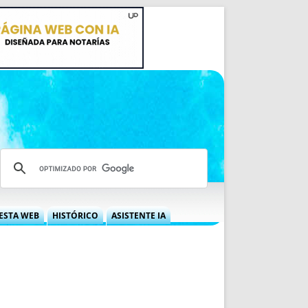
ESTA WEB
HISTÓRICO
ASISTENTE IA
A DGRN
QUÉ OFRECEMOS
 NIF
IDEARIO WEB
 LABORAL
QUIÉNES SOMOS
ÁBILES
HISTORIA